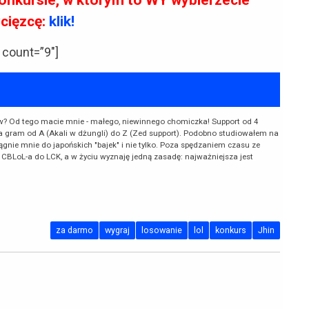
cięzcę:
klik!
 count=”9″]
ów? Od tego macie mnie - małego, niewinnego chomiczka! Support od 4
-a gram od A (Akali w dżungli) do Z (Zed support). Podobno studiowałem na
iągnie mnie do japońskich "bajek" i nie tylko. Poza spędzaniem czasu ze
 CBLoL-a do LCK, a w życiu wyznaję jedną zasadę: najważniejsza jest
za darmo
wygraj
losowanie
lol
konkurs
Jhin