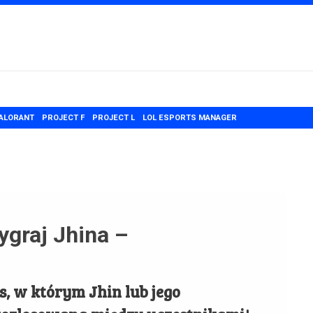
ALORANT
PROJECT F
PROJECT L
LOL ESPORTS MANAGER
ygraj Jhina –
, w którym Jhin lub jego