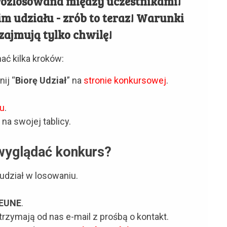
rozlosowana między uczestnikami!
nim udziału - zrób to teraz! Warunki
 zajmują tylko chwilę!
ać kilka kroków:
ij “
Biorę Udział
” na
stronie konkursowej
.
ku
.
na swojej tablicy.
wyglądać konkurs?
udział w losowaniu.
EUNE
.
zymają od nas e-mail z prośbą o kontakt.