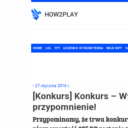
Skip
to
content
HOME
LOL
TFT
LEGENDS OF RUNETERRA
WILD RIFT
V
•
27 stycznia 2016
r.
[Konkurs] Konkurs – W
przypomnienie!
Przypominamy, że trwa konkurs