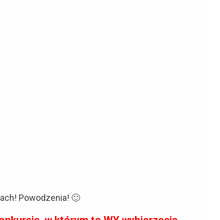
zach! Powodzenia! 🙂
nkursie, w którym to WY wybierzecie