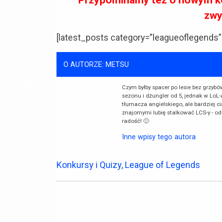
zwy
[latest_posts category=”leagueoflegends”
O AUTORZE: METSU
Czym byłby spacer po lesie bez grzyb
sezonu i dżungler od 5, jednak w LoL
tłumacza angielskiego, ale bardziej c
znajomymi lubię stalkować LCS-y - od
radość! 🙂
Inne wpisy tego autora
Konkursy i Quizy
,
League of Legends