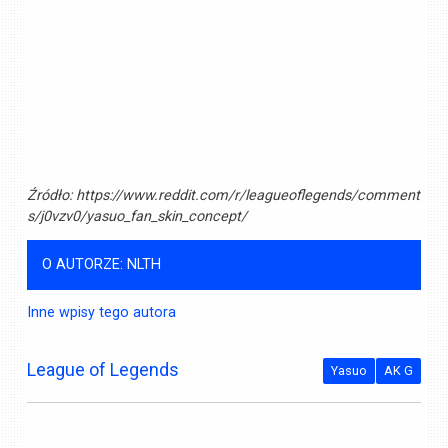
Źródło:
https://www.reddit.com/r/leagueoflegends/comment
s/j0vzv0/yasuo_fan_skin_concept/
O AUTORZE: NLTH
Inne wpisy tego autora
League of Legends
Yasuo
AK G