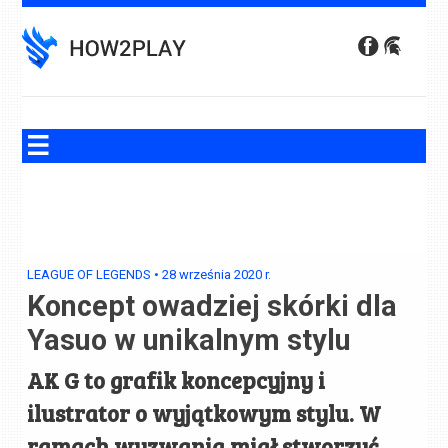
Skip
to
content
LEAGUE OF LEGENDS
•
28 września 2020
r.
Koncept owadziej skórki dla
Yasuo w unikalnym stylu
AK G to grafik koncepcyjny i
ilustrator o wyjątkowym stylu. W
ramach wyzwania miał stworzyć