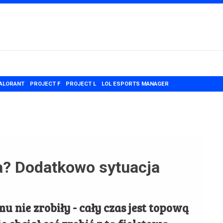
ALORANT
PROJECT F
PROJECT L
LOL ESPORTS MANAGER
ha? Dodatkowo sytuacja
u nie zrobiły - cały czas jest topową