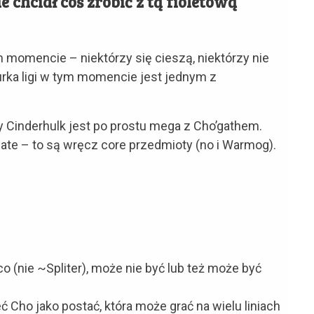
e chciał coś zrobić z tą fioletową
momencie – niektórzy się cieszą, niektórzy nie
urka ligi w tym momencie jest jednym z
y Cinderhulk jest po prostu mega z Cho’gathem.
late – to są wręcz core przedmioty (no i Warmog).
 (nie ~Spliter), może nie być lub też może być
Cho jako postać, która może grać na wielu liniach