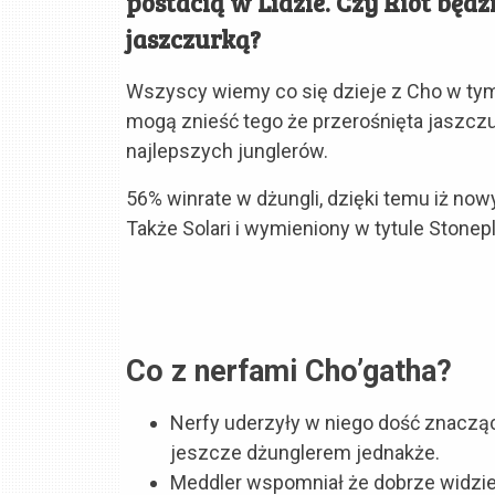
postacią w Lidzie. Czy Riot będzi
jaszczurką?
Wszyscy wiemy co się dzieje z Cho w tym 
mogą znieść tego że przerośnięta jaszcz
najlepszych junglerów.
56% winrate w dżungli, dzięki temu iż now
Także Solari i wymieniony w tytule Stonep
Co z nerfami Cho’gatha?
Nerfy uderzyły w niego dość znacząco
jeszcze dżunglerem jednakże.
Meddler wspomniał że dobrze widzieć 