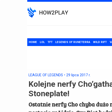
Skip
to
content
HOME
LOL
TFT
LEGENDS OF RUNETERRA
WILD RIFT
V
LEAGUE OF LEGENDS
•
29 lipca 2017
r.
Kolejne nerfy Cho’gat
Stoneplate!
Ostatnie nerfy Cho chyba dużo m