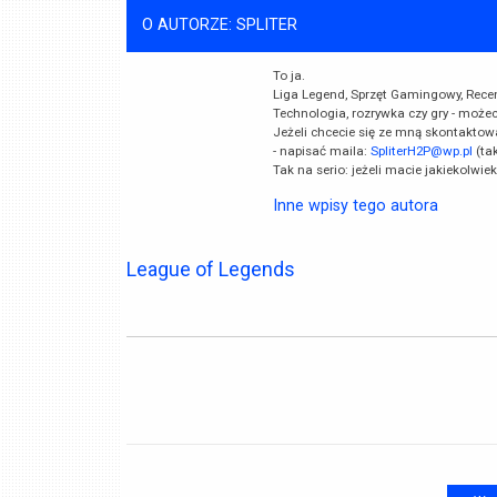
O AUTORZE: SPLITER
To ja.
Liga Legend, Sprzęt Gamingowy, Recenzj
Technologia, rozrywka czy gry - może
Jeżeli chcecie się ze mną skontaktow
- napisać maila:
SpliterH2P@wp.pl
(ta
Tak na serio: jeżeli macie jakiekolwie
Inne wpisy tego autora
League of Legends