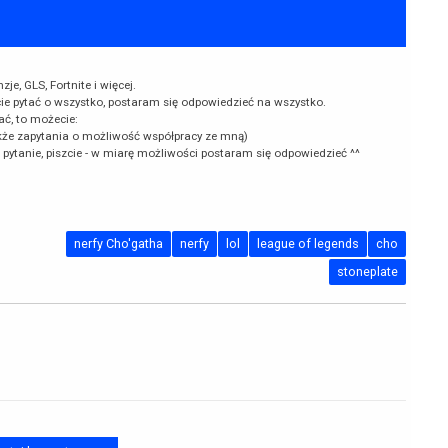
e, GLS, Fortnite i więcej.
cie pytać o wszystko, postaram się odpowiedzieć na wszystko.
ać, to możecie:
kże zapytania o możliwość współpracy ze mną)
k pytanie, piszcie - w miarę możliwości postaram się odpowiedzieć ^^
nerfy Cho'gatha
nerfy
lol
league of legends
cho
stoneplate