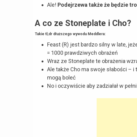
Ale!
Podejrzewa także że będzie tr
A co ze Stoneplate i Cho?
Takie tl;dr dłuższego wywodu Meddlera:
Feast (R) jest bardzo silny w late, j
= 1000 prawdziwych obrażeń
Wraz ze Stoneplate te obrażenia wzr
Ale także Cho ma swoje słabości – i 
mogą boleć
No i oczywiście aby zadziałał w pełn