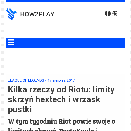
Skip
to
content
LEAGUE OF LEGENDS
•
17 sierpnia 2017
r.
Kilka rzeczy od Riotu: limity
skrzyń hextech i wrzask
pustki
W tym tygodniu Riot powie swoje o
limitach skrzyń, PentaKayle i