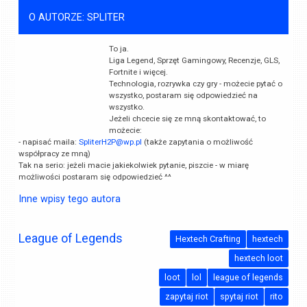
O AUTORZE: SPLITER
To ja.
Liga Legend, Sprzęt Gamingowy, Recenzje, GLS,
Fortnite i więcej.
Technologia, rozrywka czy gry - możecie pytać o
wszystko, postaram się odpowiedzieć na
wszystko.
Jeżeli chcecie się ze mną skontaktować, to
możecie:
- napisać maila:
SpliterH2P@wp.pl
(także zapytania o możliwość
współpracy ze mną)
Tak na serio: jeżeli macie jakiekolwiek pytanie, piszcie - w miarę
możliwości postaram się odpowiedzieć ^^
Inne wpisy tego autora
League of Legends
Hextech Crafting
hextech
hextech loot
loot
lol
league of legends
zapytaj riot
spytaj riot
rito