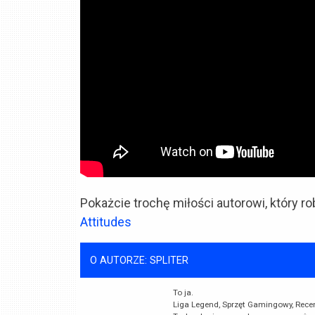
Pokażcie trochę miłości autorowi, który ro
Attitudes
O AUTORZE: SPLITER
To ja.
Liga Legend, Sprzęt Gamingowy, Recenzj