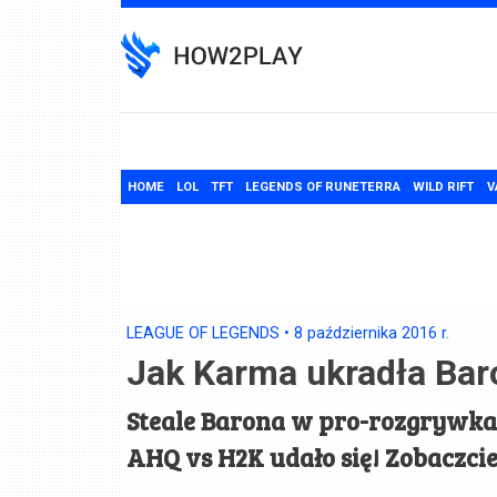
Skip
to
content
HOME
LOL
TFT
LEGENDS OF RUNETERRA
WILD RIFT
V
LEAGUE OF LEGENDS
•
8 października 2016
r.
Jak Karma ukradła Ba
Steale Barona w pro-rozgrywkac
AHQ vs H2K udało się! Zobaczci