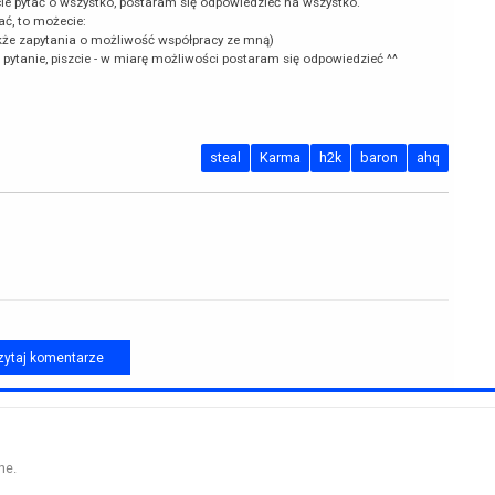
cie pytać o wszystko, postaram się odpowiedzieć na wszystko.
ać, to możecie:
kże zapytania o możliwość współpracy ze mną)
k pytanie, piszcie - w miarę możliwości postaram się odpowiedzieć ^^
steal
Karma
h2k
baron
ahq
ytaj komentarze
ne.