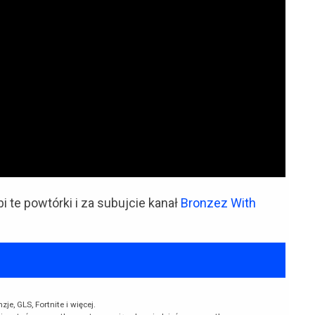
bi te powtórki i za subujcie kanał
Bronzez With
e, GLS, Fortnite i więcej.