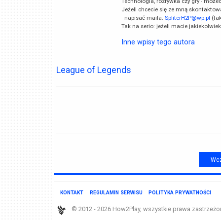
Technologia, rozrywka czy gry - może
Jeżeli chcecie się ze mną skontaktow
- napisać maila:
SpliterH2P@wp.pl
(ta
Tak na serio: jeżeli macie jakiekolwie
Inne wpisy tego autora
League of Legends
Wcz
KONTAKT
REGULAMIN SERWISU
POLITYKA PRYWATNOŚCI
© 2012 - 2026 How2Play, wszystkie prawa zastrzeżo