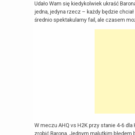
Udało Wam się kiedykolwiek ukraść Barona
jedna, jedyna rzecz – każdy będzie chciał
średnio spektakularny fail, ale czasem m
W meczu AHQ vs H2K przy stanie 4-6 dla 
zrobić Barona. Jednym malutkim błędem by