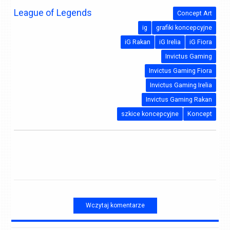
League of Legends
Concept Art
ig
grafiki koncepcyjne
iG Rakan
iG Irelia
iG Fiora
Invictus Gaming
Invictus Gaming Fiora
Invictus Gaming Irelia
Invictus Gaming Rakan
szkice koncepcyjne
Koncept
Wczytaj komentarze