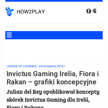
Skip
to
content
LEAGUE OF LEGENDS
•
24 września 2019
r.
Invictus Gaming Irelia, Fiora i
Rakan – grafiki koncepcyjne
Julian del Rey opublikował koncepty
skórek Invictus Gaming dla Irelii,
Fiory i Rakana.