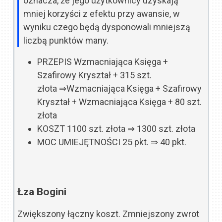
oznacza, że jego użytkownicy uzyskają
mniej korzyści z efektu przy awansie, w
wyniku czego będą dysponowali mniejszą
liczbą punktów many.
PRZEPIS
Wzmacniająca Księga +
Szafirowy Kryształ + 315 szt.
złota
⇒
Wzmacniająca Księga + Szafirowy
Kryształ + Wzmacniająca Księga + 80 szt.
złota
KOSZT
1100 szt. złota
⇒
1300 szt. złota
MOC UMIEJĘTNOŚCI
25 pkt.
⇒
40 pkt.
Łza Bogini
Zwiększony łączny koszt. Zmniejszony zwrot