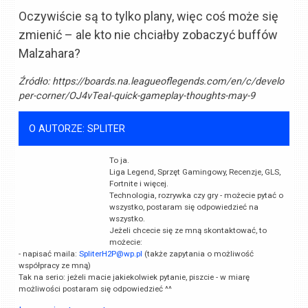
Oczywiście są to tylko plany, więc coś może się
zmienić – ale kto nie chciałby zobaczyć buffów
Malzahara?
Źródło:
https://boards.na.leagueoflegends.com/en/c/develo
per-corner/OJ4vTeaI-quick-gameplay-thoughts-may-9
O AUTORZE: SPLITER
To ja.
Liga Legend, Sprzęt Gamingowy, Recenzje, GLS,
Fortnite i więcej.
Technologia, rozrywka czy gry - możecie pytać o
wszystko, postaram się odpowiedzieć na
wszystko.
Jeżeli chcecie się ze mną skontaktować, to
możecie:
- napisać maila:
SpliterH2P@wp.pl
(także zapytania o możliwość
współpracy ze mną)
Tak na serio: jeżeli macie jakiekolwiek pytanie, piszcie - w miarę
możliwości postaram się odpowiedzieć ^^