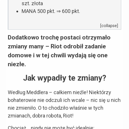
szt. złota
MANA
500 pkt.
⇒
600 pkt.
[collapse]
Dodatkowo trochę postaci otrzymało
zmiany many – Riot odrobił zadanie
domowe i w tej chwili wydają się one
niezłe.
Jak wypadły te zmiany?
Według Meddlera – całkiem nieźle! Niektórzy
bohaterowie nie odczuli ich wcale – nic się u nich
nie zmieniło. O to chodziło właśnie w tych
zmianach, dobra robota, Riot!
Chociaż… nigdy nie może być idealnie: