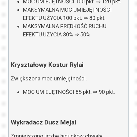
MOC UMIEJĘTNOŚCI
100 pkt.
⇒
120 pkt.
MAKSYMALNA MOC UMIEJĘTNOŚCI
EFEKTU UŻYCIA
100 pkt.
⇒
80 pkt.
MAKSYMALNA PRĘDKOŚĆ RUCHU
EFEKTU UŻYCIA
30%
⇒
50%
Kryształowy Kostur Rylai
Zwiększona moc umiejętności.
MOC UMIEJĘTNOŚCI
85 pkt.
⇒
90 pkt.
Wykradacz Dusz Mejai
Zmniejszono liczbę ładunków chwały