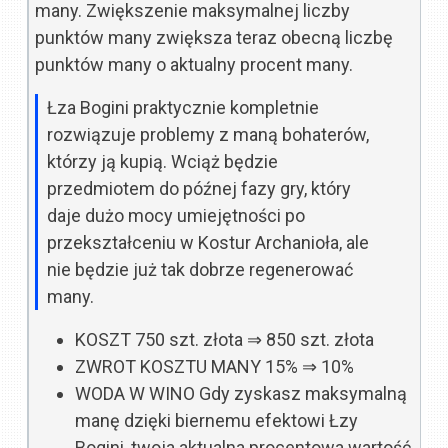
many. Zwiększenie maksymalnej liczby
punktów many zwiększa teraz obecną liczbę
punktów many o aktualny procent many.
Łza Bogini praktycznie kompletnie
rozwiązuje problemy z maną bohaterów,
którzy ją kupią. Wciąż będzie
przedmiotem do późnej fazy gry, który
daje dużo mocy umiejętności po
przekształceniu w Kostur Archanioła, ale
nie będzie już tak dobrze regenerować
many.
KOSZT
750 szt. złota
⇒
850 szt. złota
ZWROT KOSZTU MANY
15%
⇒
10%
WODA W WINO
Gdy zyskasz maksymalną
manę dzięki biernemu efektowi Łzy
Bogini, twoja aktualna procentowa wartość