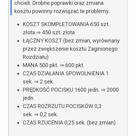
chcieli. Drobne poprawki oraz zmiana
kosztu powinny rozwiązać te problemy.
KOSZT SKOMPLETOWANIA
650 szt.
złota
⇒
450 szt. złota
ŁĄCZNY KOSZT
(bez zmian, wyrównany
przez zwiększenie kosztu Zaginionego
Rozdziału)
MANA
500 pkt.
⇒
600 pkt.
CZAS DZIAŁANIA SPOWOLNIENIA
1
sek.
⇒
2 sek.
PRĘDKOŚĆ POCISKU
1600 jedn.
⇒
2000
jedn.
CZAS ROZRZUTU POCISKÓW
0,3
sek.
⇒
0,2 sek.
CZAS RZUCENIA
0,25 sek. (bez zmian)