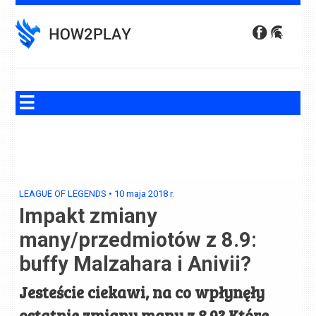
Skip
to
content
LEAGUE OF LEGENDS
•
10 maja 2018
r.
Impakt zmiany
many/przedmiotów z 8.9:
buffy Malzahara i Anivii?
Jesteście ciekawi, na co wpłynęły
ostatnie zmiany many z 8.9? Które