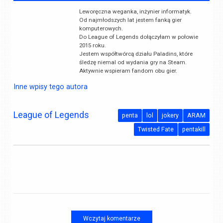
Leworęczna weganka, inżynier informatyk.
Od najmłodszych lat jestem fanką gier
komputerowych.
Do League of Legends dołączyłam w połowie
2015 roku.
Jestem współtwórcą działu Paladins, które
śledzę niemal od wydania gry na Steam.
Aktywnie wspieram fandom obu gier.
Inne wpisy tego autora
League of Legends
penta
lol
jokery
ARAM
Twisted Fate
pentakill
Wczytaj komentarze