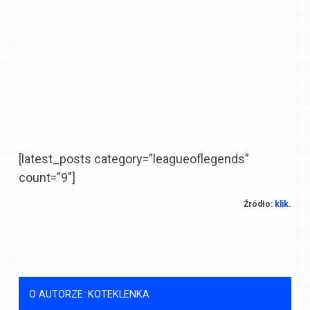
[latest_posts category=”leagueoflegends”
count=”9″]
Źródło:
klik
.
O AUTORZE: KOTEKLENKA