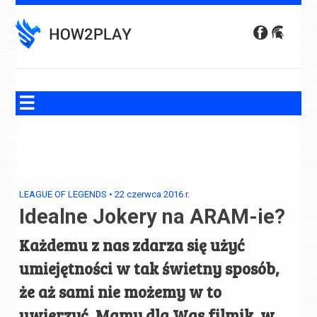
Skip
to
content
LEAGUE OF LEGENDS
•
22 czerwca 2016
r.
Idealne Jokery na ARAM-ie?
Każdemu z nas zdarza się użyć
umiejętności w tak świetny sposób,
że aż sami nie możemy w to
uwierzyć. Mamy dla Was filmik, w