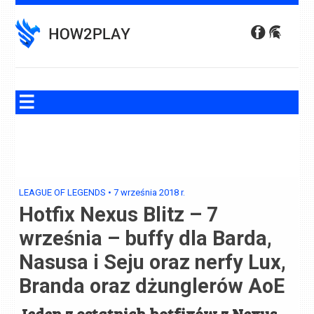
Skip
to
content
LEAGUE OF LEGENDS
•
7 września 2018
r.
Hotfix Nexus Blitz – 7
września – buffy dla Barda,
Nasusa i Seju oraz nerfy Lux,
Branda oraz dżunglerów AoE
Jeden z ostatnich hotfixów z Nexus