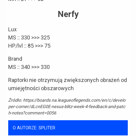
Nerfy
Lux
MS :: 330 >>> 325
HP/lvl :: 85 >>> 75
Brand
MS :: 340 >>> 330
Raptorki nie otrzymują zwiększonych obrażeń od
umiejętności obszarowych
Źródło:
https://boards.na.leagueoflegends.com/en/c/develo
per-corner/dLcnEG0E-nexus-blitz-week-4-feedback-and-patc
h-notes?comment=0056
O AUTORZE: SPLITER