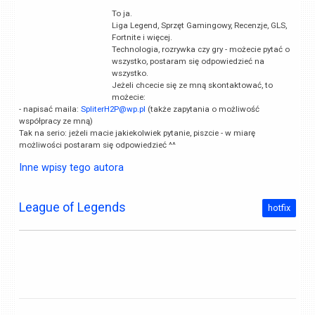
To ja.
Liga Legend, Sprzęt Gamingowy, Recenzje, GLS,
Fortnite i więcej.
Technologia, rozrywka czy gry - możecie pytać o
wszystko, postaram się odpowiedzieć na
wszystko.
Jeżeli chcecie się ze mną skontaktować, to
możecie:
- napisać maila:
SpliterH2P@wp.pl
(także zapytania o możliwość
współpracy ze mną)
Tak na serio: jeżeli macie jakiekolwiek pytanie, piszcie - w miarę
możliwości postaram się odpowiedzieć ^^
Inne wpisy tego autora
League of Legends
hotfix