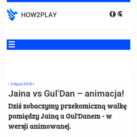
Skip
to
content
•
3 lipca 2016
r.
Jaina vs Gul’Dan – animacja!
Dziś zobaczymy przekomiczną walkę
pomiędzy Jainą a Gul'Danem - w
wersji animowanej.