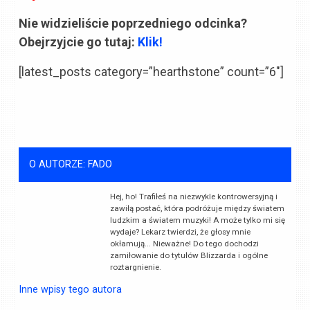
Nie widzieliście poprzedniego odcinka?
Obejrzyjcie go tutaj:
Klik!
[latest_posts category=”hearthstone” count=”6″]
O AUTORZE: FADO
Hej, ho! Trafiłeś na niezwykle kontrowersyjną i
zawiłą postać, która podróżuje między światem
ludzkim a światem muzyki! A może tylko mi się
wydaje? Lekarz twierdzi, że głosy mnie
okłamują... Nieważne! Do tego dochodzi
zamiłowanie do tytułów Blizzarda i ogólne
roztargnienie.
Inne wpisy tego autora