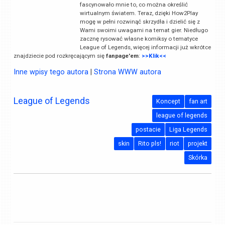
fascynowało mnie to, co można określić
wirtualnym światem. Teraz, dzięki How2Play
mogę w pełni rozwinąć skrzydła i dzielić się z
Wami swoimi uwagami na temat gier. Niedługo
zacznę rysować własne komiksy o tematyce
League of Legends, więcej informacji już wkrótce
znajdziecie pod rozkręcającym się
fanpage'em
:
>>Klik<<
Inne wpisy tego autora
|
Strona WWW autora
League of Legends
Koncept
fan art
league of legends
postacie
Liga Legends
skin
Rito pls!
riot
projekt
Skórka