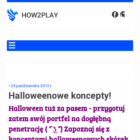
Skip
to
content
•
24 października 2015
r.
Halloweenowe koncepty!
Halloween tuż za pasem - przygotuj
zatem swój portfel na dogłębną
penetrację ( ͡° ͜ʖ ͡°) Zapoznaj się z
konceptami halloweenowych skórek