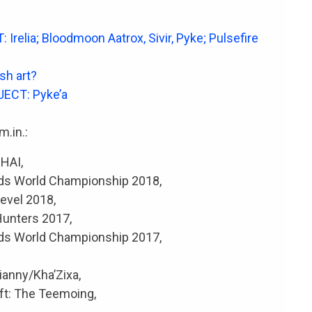
Irelia; Bloodmoon Aatrox, Sivir, Pyke; Pulsefire
sh art?
JECT: Pyke’a
m.in.:
HAI,
ds World Championship 2018,
evel 2018,
Hunters 2017,
ds World Championship 2017,
ianny/Kha’Zixa,
ft: The Teemoing,