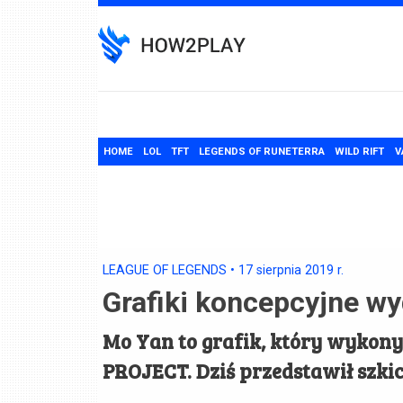
Skip
to
content
HOME
LOL
TFT
LEGENDS OF RUNETERRA
WILD RIFT
V
LEAGUE OF LEGENDS
•
17 sierpnia 2019
r.
Grafiki koncepcyjne w
Mo Yan to grafik, który wykon
PROJECT. Dziś przedstawił szkic