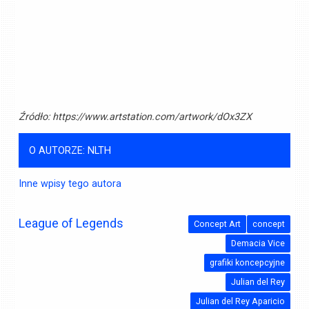
Źródło:
https://www.artstation.com/artwork/dOx3ZX
O AUTORZE: NLTH
Inne wpisy tego autora
League of Legends
Concept Art
concept
Demacia Vice
grafiki koncepcyjne
Julian del Rey
Julian del Rey Aparicio