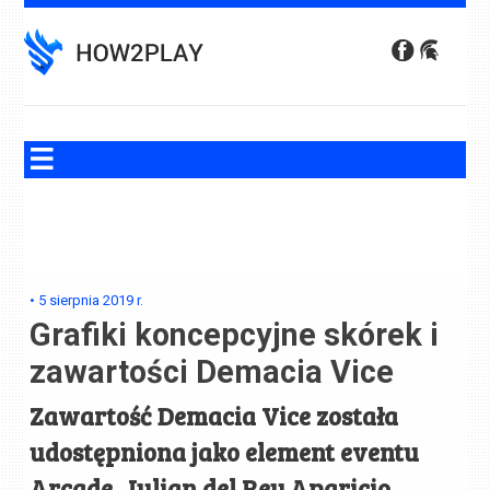
Skip
to
content
•
5 sierpnia 2019
r.
Grafiki koncepcyjne skórek i
zawartości Demacia Vice
Zawartość Demacia Vice została
udostępniona jako element eventu
Arcade. Julian del Rey Aparicio,