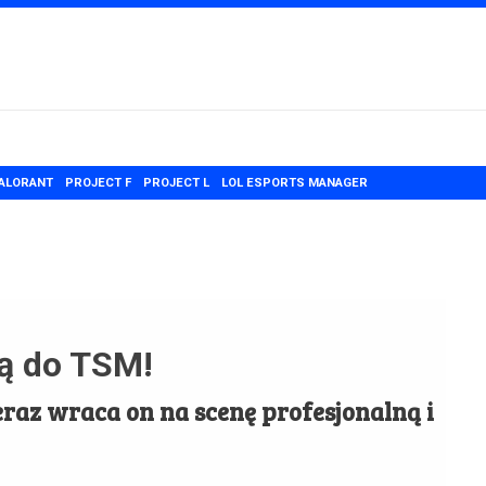
ALORANT
PROJECT F
PROJECT L
LOL ESPORTS MANAGER
ją do TSM!
eraz wraca on na scenę profesjonalną i