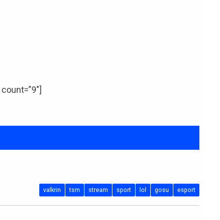
 count=”9″]
valkrin
tsm
stream
sport
lol
gosu
esport