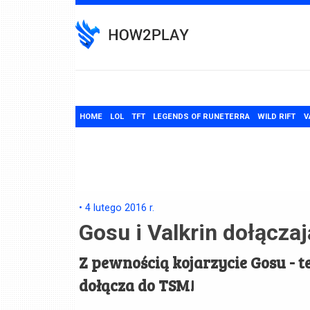
Skip
to
content
HOME
LOL
TFT
LEGENDS OF RUNETERRA
WILD RIFT
V
•
4 lutego 2016
r.
Gosu i Valkrin dołącza
Z pewnością kojarzycie Gosu - t
dołącza do TSM!