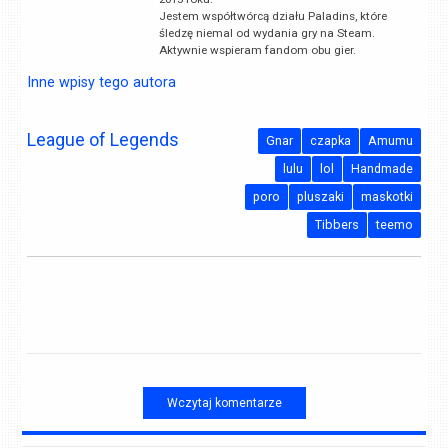
Jestem współtwórcą działu Paladins, które
śledzę niemal od wydania gry na Steam.
Aktywnie wspieram fandom obu gier.
Inne wpisy tego autora
League of Legends
Gnar
czapka
Amumu
lulu
lol
Handmade
poro
pluszaki
maskotki
Tibbers
teemo
Wczytaj komentarze