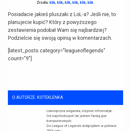
Źródła:
klik
,
klik
,
klik
,
klik
,
klik
,
klik
.
Posiadacie jakieś pluszaki z LoL-a? Jeśli nie, to
planujecie kupić? Który z powyższego
zestawienia podobał Wam się najbardziej?
Podzielcie się swoją opinią w komentarzach.
[latest_posts category=”leagueoflegends”
count=”9″]
O AUTORZE: KOTEKLENKA
Leworęczna weganka, inżynier informatyk.
Od najmłodszych lat jestem fanką gier
komputerowych.
Do League of Legends dołączyłam w połowie
2015 roku.