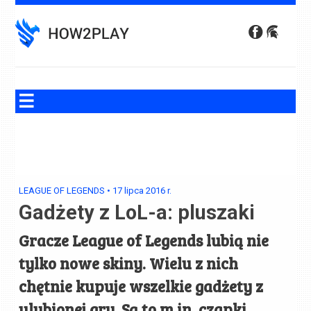
Skip
to
content
LEAGUE OF LEGENDS
•
17 lipca 2016
r.
Gadżety z LoL-a: pluszaki
Gracze League of Legends lubią nie
tylko nowe skiny. Wielu z nich
chętnie kupuje wszelkie gadżety z
ulubionej gry. Są to m.in. czapki,