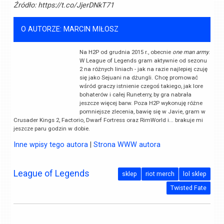
Źródło:
https://t.co/JjerDNkT71
O AUTORZE: MARCIN MIŁOSZ
Na H2P od grudnia 2015 r., obecnie
one man army
.
W League of Legends gram aktywnie od sezonu
2 na różnych liniach - jak na razie najlepiej czuję
się jako Sejuani na dżungli. Chcę promować
wśród graczy istnienie czegoś takiego, jak lore
bohaterów i całej Runeterry, by gra nabrała
jeszcze więcej barw. Poza H2P wykonuję różne
pomniejsze zlecenia, bawię się w Javie, gram w
Crusader Kings 2, Factorio, Dwarf Fortress oraz RimWorld i... brakuje mi
jeszcze paru godzin w dobie.
Inne wpisy tego autora
|
Strona WWW autora
League of Legends
sklep
riot merch
lol sklep
Twisted Fate