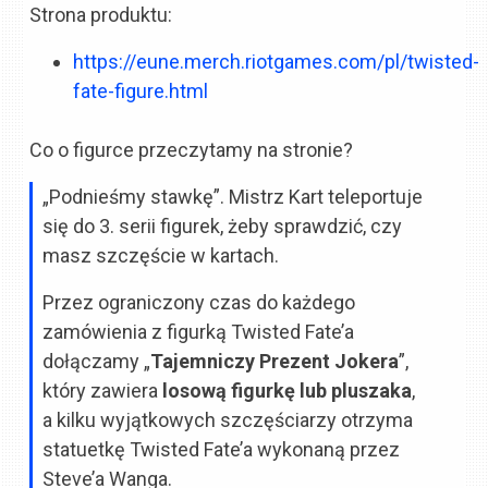
Strona produktu:
https://eune.merch.riotgames.com/pl/twisted-
fate-figure.html
Co o figurce przeczytamy na stronie?
„Podnieśmy stawkę”. Mistrz Kart teleportuje
się do 3. serii figurek, żeby sprawdzić, czy
masz szczęście w kartach.
Przez ograniczony czas do każdego
zamówienia z figurką Twisted Fate’a
dołączamy „
Tajemniczy Prezent Jokera
”,
który zawiera
losową figurkę lub pluszaka
,
a kilku wyjątkowych szczęściarzy otrzyma
statuetkę Twisted Fate’a wykonaną przez
Steve’a Wanga.