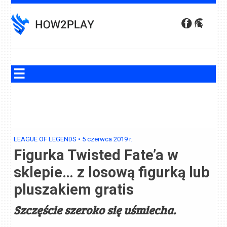
Skip
to
content
LEAGUE OF LEGENDS
•
5 czerwca 2019
r.
Figurka Twisted Fate’a w
sklepie… z losową figurką lub
pluszakiem gratis
Szczęście szeroko się uśmiecha.