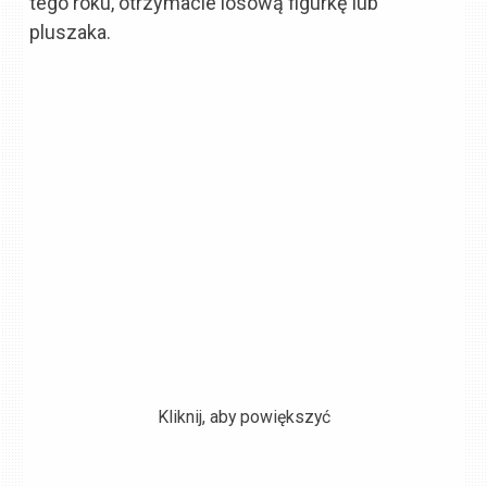
tego roku, otrzymacie losową figurkę lub
pluszaka.
Kliknij, aby powiększyć