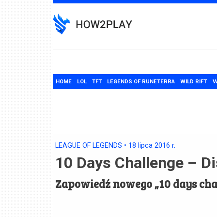
Skip
to
content
HOME
LOL
TFT
LEGENDS OF RUNETERRA
WILD RIFT
V
LEAGUE OF LEGENDS
•
18 lipca 2016
r.
10 Days Challenge – D
Zapowiedź nowego „10 days chal