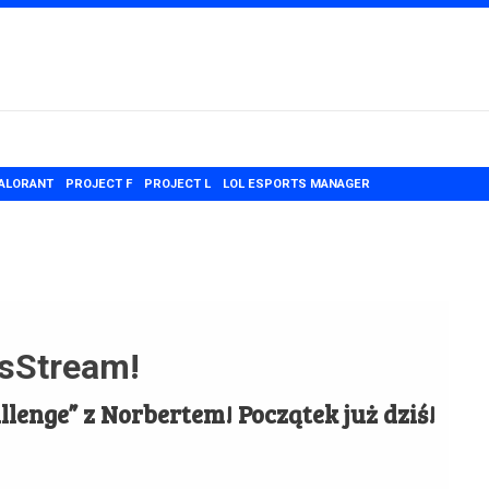
ALORANT
PROJECT F
PROJECT L
LOL ESPORTS MANAGER
isStream!
lenge” z Norbertem! Początek już dziś!