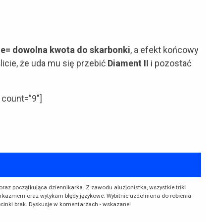
ge= dowolna kwota do skarbonki
, a efekt końcowy
icie, że uda mu się przebić
Diament II
i pozostać
 count=”9″]
oraz początkująca dziennikarka. Z zawodu aluzjonistka, wszystkie triki
rkazmem oraz wytykam błędy językowe. Wybitnie uzdolniona do robienia
ecinki brak. Dyskusje w komentarzach - wskazane!