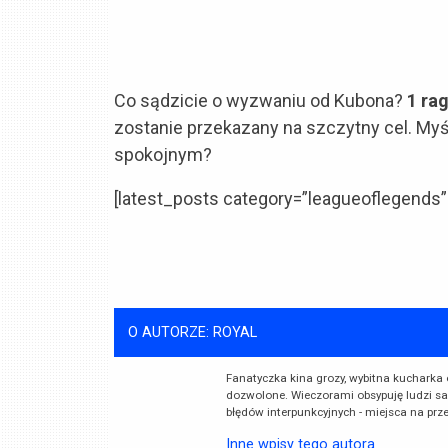
Co sądzicie o wyzwaniu od Kubona?
1 ra
zostanie przekazany na szczytny cel. Myśl
spokojnym?
[latest_posts category=”leagueoflegends”
O AUTORZE: ROYAL
Fanatyczka kina grozy, wybitna kucharka 
dozwolone. Wieczorami obsypuję ludzi sa
błędów interpunkcyjnych - miejsca na prz
Inne wpisy tego autora