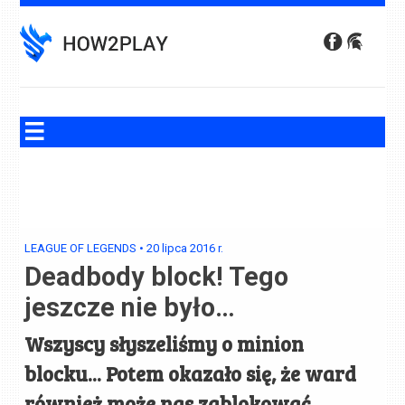
Skip
to
content
LEAGUE OF LEGENDS
•
20 lipca 2016
r.
Deadbody block! Tego
jeszcze nie było…
Wszyscy słyszeliśmy o minion
blocku... Potem okazało się, że ward
również może nas zablokować...