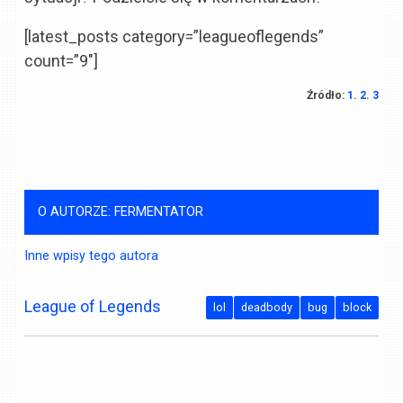
[latest_posts category=”leagueoflegends”
count=”9″]
Źródło:
1
.
2
.
3
O AUTORZE: FERMENTATOR
Inne wpisy tego autora
League of Legends
lol
deadbody
bug
block