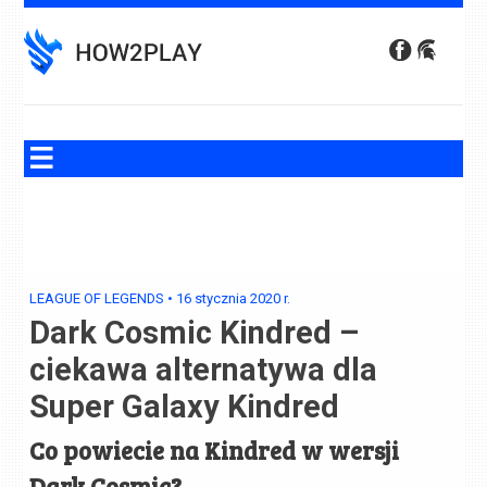
Skip
to
content
LEAGUE OF LEGENDS
•
16 stycznia 2020
r.
Dark Cosmic Kindred –
ciekawa alternatywa dla
Super Galaxy Kindred
Co powiecie na Kindred w wersji
Dark Cosmic?