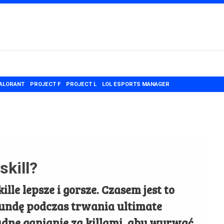
ALORANT
PROJECT F
PROJECT L
LOL ESPORTS MANAGER
skill?
lle lepsze i gorsze. Czasem jest to
undę podczas trwania ultimate
udne ganianie za killami, aby wyrwać