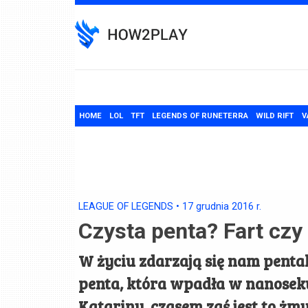
Skip
to
content
HOME
LOL
TFT
LEGENDS OF RUNETERRA
WILD RIFT
V
LEAGUE OF LEGENDS
•
17 grudnia 2016
r.
Czysta penta? Fart czy 
W życiu zdarzają się nam pentaki
penta, która wpadła w nanosek
Katariny, czasem zaś jest to żm