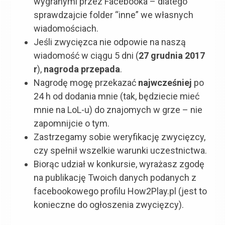
wygranymi przez Facebooka – dlatego
sprawdzajcie folder “inne” we własnych
wiadomościach.
Jeśli zwycięzca nie odpowie na naszą
wiadomość w ciągu 5 dni (
27 grudnia
2017
r
),
nagroda przepada
.
Nagrodę mogę przekazać
najwcześniej
po
24 h od dodania mnie (tak, będziecie mieć
mnie na LoL-u) do znajomych w grze – nie
zapomnijcie o tym.
Zastrzegamy sobie weryfikację zwycięzcy,
czy spełnił wszelkie warunki uczestnictwa.
Biorąc udział w konkursie, wyrażasz zgodę
na publikację Twoich danych podanych z
facebookowego profilu How2Play.pl (jest to
konieczne do ogłoszenia zwycięzcy).