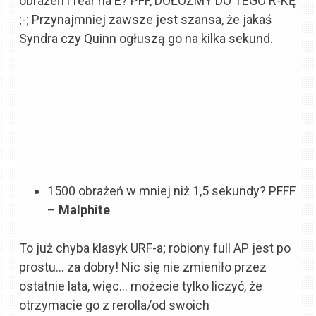
obrażeń i fear na E? PFF, DOŁÓŻMY DO TEGO R-KĘ
;-; Przynajmniej zawsze jest szansa, że jakaś
Syndra czy Quinn ogłuszą go na kilka sekund.
1500 obrażeń w mniej niż 1,5 sekundy? PFFF
–
Malphite
To już chyba klasyk URF-a; robiony full AP jest po
prostu… za dobry! Nic się nie zmieniło przez
ostatnie lata, więc… możecie tylko liczyć, że
otrzymacie go z rerolla/od swoich