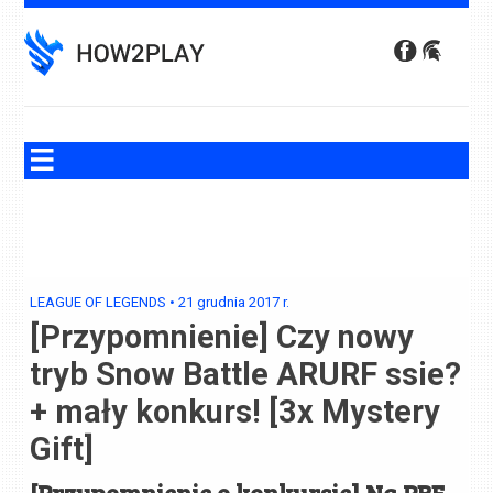
Skip
to
content
LEAGUE OF LEGENDS
•
21 grudnia 2017
r.
[Przypomnienie] Czy nowy
tryb Snow Battle ARURF ssie?
+ mały konkurs! [3x Mystery
Gift]
[Przypomnienie o konkursie] Na PBE