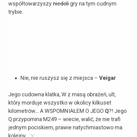
współtowarzyszy
niedoli
gry na tym cudnym
trybie.
Nie, nie ruszysz się z miejsca –
Veigar
Jego cudowna klatka, W z masą obrażeń, ult,
który morduje wszystko w okolicy kilkuset
kilometrów… A WSPOMNIAŁEM O JEGO
Q
?! Jego
Q przypomina M249 – wiecie, walić, że nie trafi
jednym pociskiem, prawie natychmiastowo ma
kolejny… ;-;