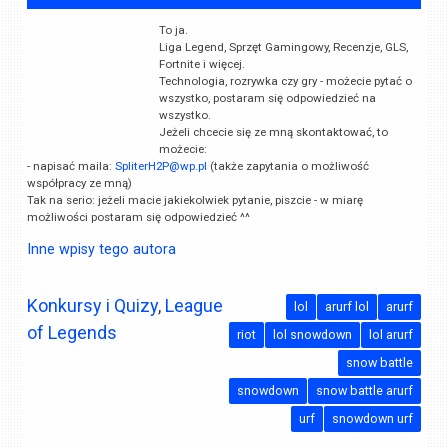
To ja.
Liga Legend, Sprzęt Gamingowy, Recenzje, GLS,
Fortnite i więcej.
Technologia, rozrywka czy gry - możecie pytać o
wszystko, postaram się odpowiedzieć na
wszystko.
Jeżeli chcecie się ze mną skontaktować, to
możecie:
- napisać maila:
SpliterH2P@wp.pl
(także zapytania o możliwość
współpracy ze mną)
Tak na serio: jeżeli macie jakiekolwiek pytanie, piszcie - w miarę
możliwości postaram się odpowiedzieć ^^
Inne wpisy tego autora
Konkursy i Quizy
,
League
lol
arurf lol
arurf
of Legends
riot
lol snowdown
lol arurf
snow battle
snowdown
snow battle arurf
urf
snowdown urf