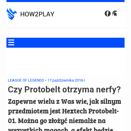
Skip
to
content
LEAGUE OF LEGENDS
•
17 października 2016
r.
Czy Protobelt otrzyma nerfy?
Zapewne wielu z Was wie, jak silnym
przedmiotem jest Hextech Protobelt-
01. Można go złożyć niemalże na
wszystkich magach, a efekt będzie