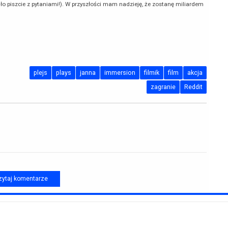
 piszcie z pytaniami!). W przyszłości mam nadzieję, że zostanę miliardem
plejs
plays
janna
immersion
filmik
film
akcja
zagranie
Reddit
ytaj komentarze