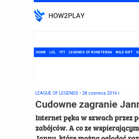
Skip
to
content
HOME
LOL
TFT
LEGENDS OF RUNETERRA
WILD RIFT
V
LEAGUE OF LEGENDS
•
28 czerwca 2016
r.
Cudowne zagranie Jan
Internet pęka w szwach przez p
zabójców. A co ze wspierający
Janny, które można oglądać raz