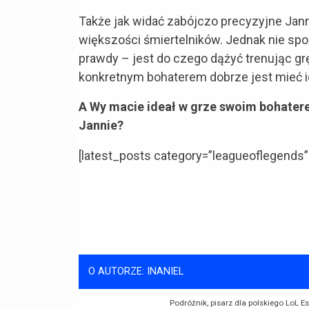
Także jak widać zabójczo precyzyjne Janny
większości śmiertelników. Jednak nie sp
prawdy – jest do czego dążyć trenując gr
konkretnym bohaterem dobrze jest mieć ide
A Wy macie ideał w grze swoim bohatere
Jannie?
[latest_posts category=”leagueoflegends”
O AUTORZE: INANIEL
Podróżnik, pisarz dla polskiego LoL 