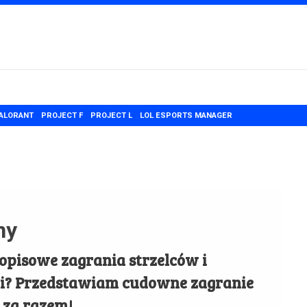
ALORANT
PROJECT F
PROJECT L
LOL ESPORTS MANAGER
ny
opisowe zagrania strzelców i
mi? Przedstawiam cudowne zagranie
 za razem!