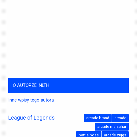
O AUTORZE: NLTH
Inne wpisy tego autora
League of Legends
arcade brand
arcade
arcade malzahar
battle boss
arcade ziggs