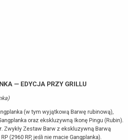
KA — EDYCJA PRZY GRILLU
nka)
ngplanka (w tym wyjątkową Barwę rubinową),
angplanka oraz ekskluzywną Ikonę Pingu (Rubin).
r
. Zwykły Zestaw Barw z ekskluzywną Barwą
P (2960 RP, jeśli nie macie Gangplanka).