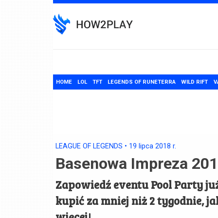
Skip
to
content
HOME
LOL
TFT
LEGENDS OF RUNETERRA
WILD RIFT
V
LEAGUE OF LEGENDS
•
19 lipca 2018
r.
Basenowa Impreza 2018:
Zapowiedź eventu Pool Party już
kupić za mniej niż 2 tygodnie, ja
więcej!