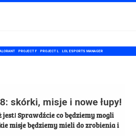
ALORANT
PROJECT F
PROJECT L
LOL ESPORTS MANAGER
 skórki, misje i nowe łupy!
 jest! Sprawdźcie co będziemy mogli
kie misje będziemy mieli do zrobienia i