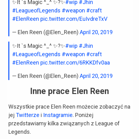
✨It `s Magic ^_^ ✨?✨
#wip
#Jhin
#LeagueofLegends
#weapon
#craft
#ElenReen
pic.twitter.com/EuIvdreTxV
— Elen Reen (@Elen_Reen)
April 20, 2019
✨It `s Magic ^_^ ✨?✨
#wip
#Jhin
#LeagueofLegends
#weapon
#craft
#ElenReen
pic.twitter.com/6RKKDfv0aa
— Elen Reen (@Elen_Reen)
April 20, 2019
Inne prace Elen Reen
Wszystkie prace Elen Reen możecie zobaczyć na
jej
Twitterze
i
Instagramie
. Poniżej
przedstawiamy kilka związanych z League of
Legends.