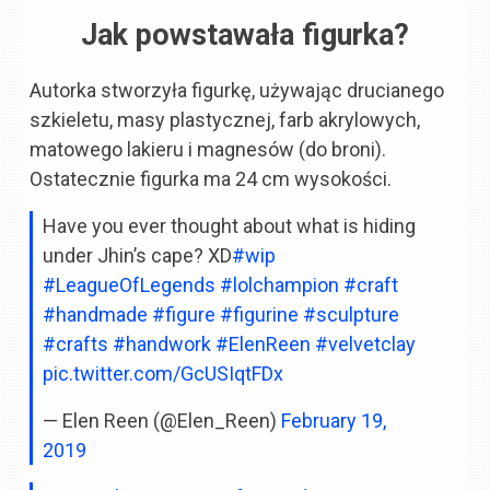
Jak powstawała figurka?
Autorka stworzyła figurkę, używając drucianego
szkieletu, masy plastycznej, farb akrylowych,
matowego lakieru i magnesów (do broni).
Ostatecznie figurka ma 24 cm wysokości.
Have you ever thought about what is hiding
under Jhin’s cape? XD
#wip
#LeagueOfLegends
#lolchampion
#craft
#handmade
#figure
#figurine
#sculpture
#crafts
#handwork
#ElenReen
#velvetclay
pic.twitter.com/GcUSIqtFDx
— Elen Reen (@Elen_Reen)
February 19,
2019