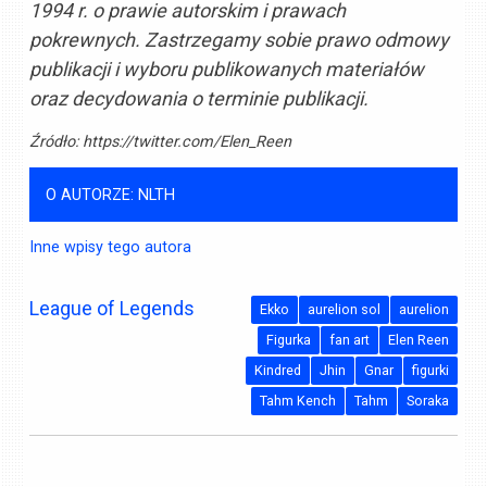
1994 r. o prawie autorskim i prawach
pokrewnych. Zastrzegamy sobie prawo odmowy
publikacji i wyboru publikowanych materiałów
oraz decydowania o terminie publikacji.
Źródło:
https://twitter.com/Elen_Reen
O AUTORZE: NLTH
Inne wpisy tego autora
League of Legends
Ekko
aurelion sol
aurelion
Figurka
fan art
Elen Reen
Kindred
Jhin
Gnar
figurki
Tahm Kench
Tahm
Soraka