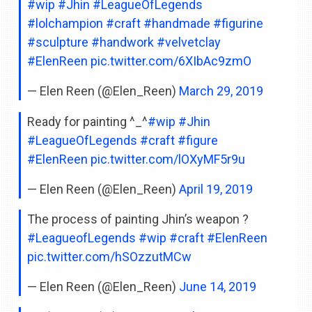
#wip
#Jhin
#LeagueOfLegends
#lolchampion
#craft
#handmade
#figurine
#sculpture
#handwork
#velvetclay
#ElenReen
pic.twitter.com/6XIbAc9zmO
— Elen Reen (@Elen_Reen)
March 29, 2019
Ready for painting ^_^
#wip
#Jhin
#LeagueOfLegends
#craft
#figure
#ElenReen
pic.twitter.com/lOXyMF5r9u
— Elen Reen (@Elen_Reen)
April 19, 2019
The process of painting Jhin’s weapon ?
#LeagueofLegends
#wip
#craft
#ElenReen
pic.twitter.com/hSOzzutMCw
— Elen Reen (@Elen_Reen)
June 14, 2019