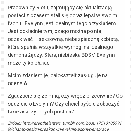
Pracownicy Riotu, zajmujący się aktualizacją
postaci z czasem stali się coraz lepsi w swoim
fachu i Evelynn jest idealnym tego przykładem.
Jest dokładnie tym, czego można po niej
oczekiwać – seksowną, niebezpieczną kobietą,
która spełnia wszystkie wymogi na idealnego
demona żądzy. Stara, niebieska BDSM Evelynn
może tylko płakać.
Moim zdaniem jej całokształt zasługuje na
ocenę
A
.
Zgadzacie się ze mną, czy wręcz przeciwnie? Co
sądzicie o Evelynn? Czy chcielibyście zobaczyć
takie analizy innych postaci?
Źródło:
http://grabthelantern.tumblr.com/post/17510105991
9/champ-design-breakdown-evelynn-agonys-embrace