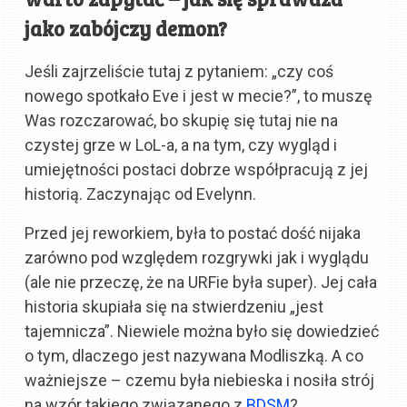
jako zabójczy demon?
Jeśli zajrzeliście tutaj z pytaniem: „czy coś
nowego spotkało Eve i jest w mecie?”, to muszę
Was rozczarować, bo skupię się tutaj nie na
czystej grze w LoL-a, a na tym, czy wygląd i
umiejętności postaci dobrze współpracują z jej
historią. Zaczynając od Evelynn.
Przed jej reworkiem, była to postać dość nijaka
zarówno pod względem rozgrywki jak i wyglądu
(ale nie przeczę, że na URFie była super). Jej cała
historia skupiała się na stwierdzeniu „jest
tajemnicza”. Niewiele można było się dowiedzieć
o tym, dlaczego jest nazywana Modliszką. A co
ważniejsze – czemu była niebieska i nosiła strój
na wzór takiego związanego z
BDSM
?