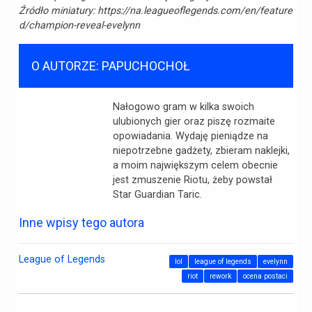
Źródło miniatury:
https://na.leagueoflegends.com/en/feature
d/champion-reveal-evelynn
O AUTORZE: PAPUCHOCHOŁ
Nałogowo gram w kilka swoich
ulubionych gier oraz piszę rozmaite
opowiadania. Wydaję pieniądze na
niepotrzebne gadżety, zbieram naklejki,
a moim największym celem obecnie
jest zmuszenie Riotu, żeby powstał
Star Guardian Taric.
Inne wpisy tego autora
League of Legends
lol
league of legends
evelynn
riot
rework
ocena postaci