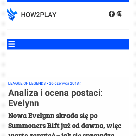
Skip
to
content
LEAGUE OF LEGENDS
•
26 czerwca 2018
r.
Analiza i ocena postaci:
Evelynn
Nowa Evelynn skrada się po
Summoners Rift już od dawna, więc
warto zapytać – jak się sprawdza