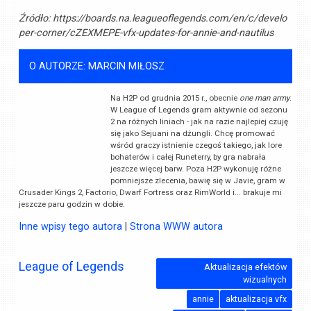
Źródło:
https://boards.na.leagueoflegends.com/en/c/develo
per-corner/cZEXMEPE-vfx-updates-for-annie-and-nautilus
O AUTORZE: MARCIN MIŁOSZ
Na H2P od grudnia 2015 r., obecnie
one man army
.
W League of Legends gram aktywnie od sezonu
2 na różnych liniach - jak na razie najlepiej czuję
się jako Sejuani na dżungli. Chcę promować
wśród graczy istnienie czegoś takiego, jak lore
bohaterów i całej Runeterry, by gra nabrała
jeszcze więcej barw. Poza H2P wykonuję różne
pomniejsze zlecenia, bawię się w Javie, gram w
Crusader Kings 2, Factorio, Dwarf Fortress oraz RimWorld i... brakuje mi
jeszcze paru godzin w dobie.
Inne wpisy tego autora
|
Strona WWW autora
League of Legends
Aktualizacja efektów
wizualnych
annie
aktualizacja vfx