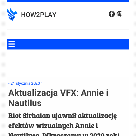
Skip
to
content
•
21 stycznia 2020
r.
Aktualizacja VFX: Annie i
Nautilus
Riot Sirhaian ujawnił aktualizację
efektów wizualnych Annie i
Nautilusa. Wkraczamy w 2020 rok!