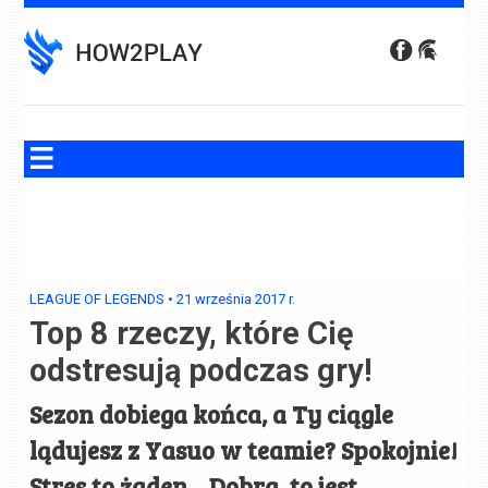
Skip
to
content
LEAGUE OF LEGENDS
•
21 września 2017
r.
Top 8 rzeczy, które Cię
odstresują podczas gry!
Sezon dobiega końca, a Ty ciągle
lądujesz z Yasuo w teamie? Spokojnie!
Stres to żaden...
Dobra, to jest