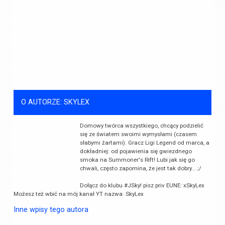
O AUTORZE: SKYLEX
Domowy twórca wszystkiego, chcący podzielić
się ze światem swoimi wymysłami (czasem
słabymi żartami). Gracz Ligi Legend od marca, a
dokładniej: od pojawienia się gwiezdnego
smoka na Summoner's Rift! Lubi jak się go
chwali, często zapomina, że jest tak dobry... ;/
Dołącz do klubu #JSky! pisz priv EUNE: xSkyLex
Możesz też wbić na mój kanał YT nazwa: SkyLex
Inne wpisy tego autora