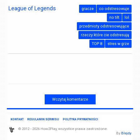
League of Legends
gracze
co odstresowuje
no tilt
lol
przedmioty odstresowujące
rzeczy które cie odstresują
TOP 8
stres w grze
Wczytaj komentarze
KONTAKT
REGULAMIN SERWISU
POLITYKA PRYWATNOŚCI
© 2012 - 2026 How2Play, wszystkie prawa zastrzeżone.
By
Blejdy