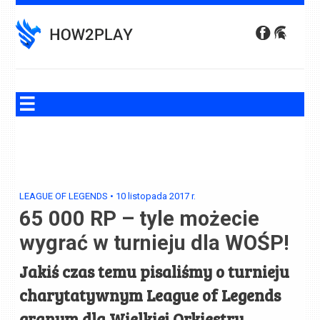
Skip
to
content
LEAGUE OF LEGENDS
•
10 listopada 2017
r.
65 000 RP – tyle możecie
wygrać w turnieju dla WOŚP!
Jakiś czas temu pisaliśmy o turnieju
charytatywnym League of Legends
granym dla Wielkiej Orkiestry