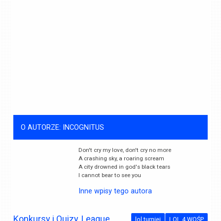
O AUTORZE: INCOGNITUS
Don't cry my love, don't cry no more
A crashing sky, a roaring scream
A city drowned in god's black tears
I cannot bear to see you
Inne wpisy tego autora
Konkursy i Quizy
,
League
lol turniej
LOL 4 WOŚP