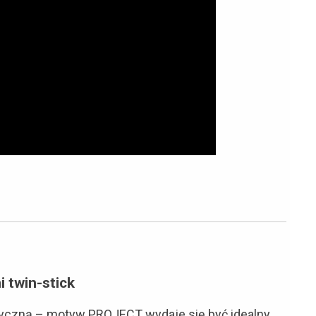
 twin-stick
tryczną – motyw PROJECT wydaje się być idealny