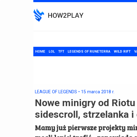
Skip
to
content
HOME
LOL
TFT
LEGENDS OF RUNETERRA
WILD RIFT
V
LEAGUE OF LEGENDS
•
15 marca 2018
r.
Nowe minigry od Riotu 
sidescroll, strzelanka 
Mamy już pierwsze projekty min