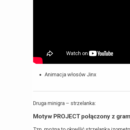
Animacja włosów Jinx
Druga minigra – strzelanka:
Motyw PROJECT połączony z grami
Tzn. można to określić strzelanką izome