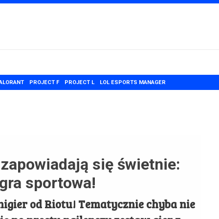
ALORANT
PROJECT F
PROJECT L
LOL ESPORTS MANAGER
zapowiadają się świetnie:
i gra sportowa!
igier od Riotu! Tematycznie chyba nie