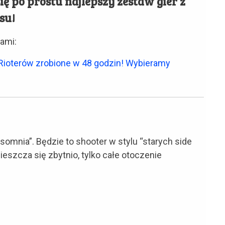
się po prostu najlepszy zestaw gier z
su!
rami:
Rioterów zrobione w 48 godzin! Wybieramy
somnia”. Będzie to shooter w stylu “starych side
ieszcza się zbytnio, tylko całe otoczenie