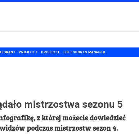
ALORANT
PROJECT F
PROJECT L
LOL ESPORTS MANAGER
ądało mistrzostwa sezonu 5
fografikę, z której możecie dowiedzieć
y widzów podczas mistrzostw sezon 4.