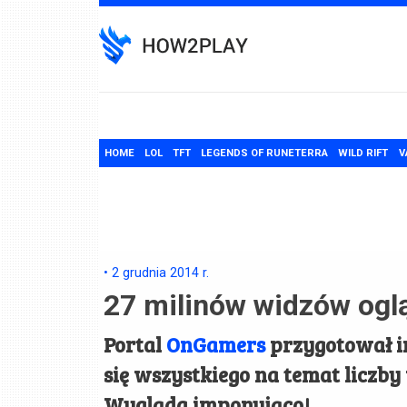
Skip
to
content
HOME
LOL
TFT
LEGENDS OF RUNETERRA
WILD RIFT
V
•
2 grudnia 2014
r.
27 milinów widzów ogl
Portal
OnGamers
przygotował in
się wszystkiego na temat liczb
Wygląda imponująco!