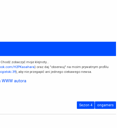
 Chodź zobaczyć moje klejnoty...
book.com/H2PKasahara
) oraz daj "obserwuj" na moim prywatnym profilu
gielski.39
), aby nie przegapić ani jednego ciekawego newsa.
a WWW autora
Sezon 4
ongamers