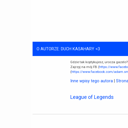
O AUTORZE: DUCH KASAHARY <3
Gdzie tak koptykujesz, urocza gazelo?
Zajrzyj na mój FB (
https://www.face
(
https://www.facebook.com/adam.smi
Inne wpisy tego autora
|
Stron
League of Legends