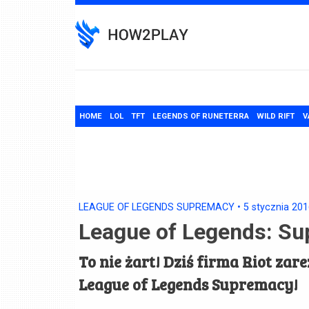
Skip
to
content
HOME
LOL
TFT
LEGENDS OF RUNETERRA
WILD RIFT
V
LEAGUE OF LEGENDS SUPREMACY
•
5 stycznia 20
League of Legends: Su
To nie żart! Dziś firma Riot z
League of Legends Supremacy!