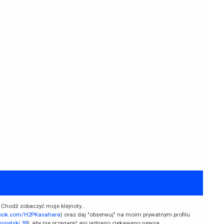
 Chodź zobaczyć moje klejnoty...
book.com/H2PKasahara
) oraz daj "obserwuj" na moim prywatnym profilu
gielski.39
), aby nie przegapić ani jednego ciekawego newsa.