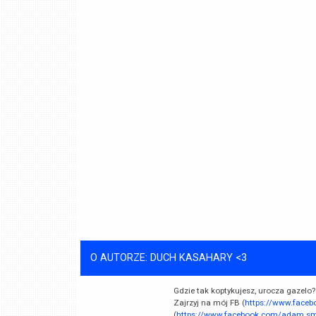
O AUTORZE: DUCH KASAHARY <3
Gdzie tak koptykujesz, urocza gazelo?
Zajrzyj na mój FB (
https://www.face
(
https://www.facebook.com/adam.smi