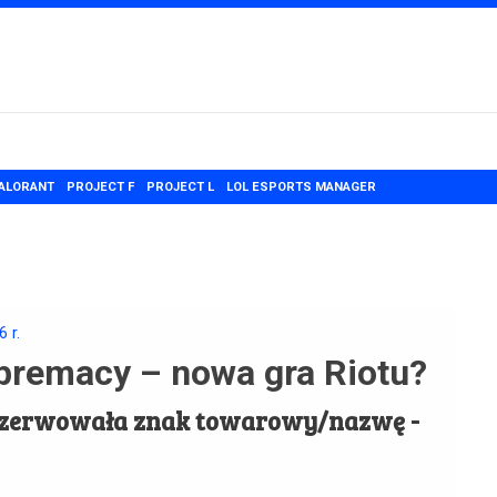
ALORANT
PROJECT F
PROJECT L
LOL ESPORTS MANAGER
16
r.
premacy – nowa gra Riotu?
arezerwowała znak towarowy/nazwę -