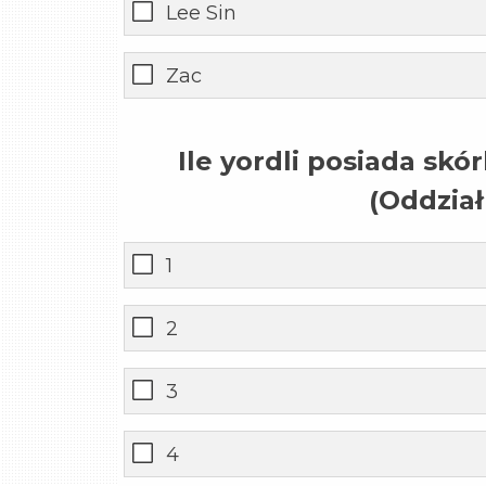
Lee Sin
Zac
Ile yordli posiada skó
(Oddzia
1
2
3
4