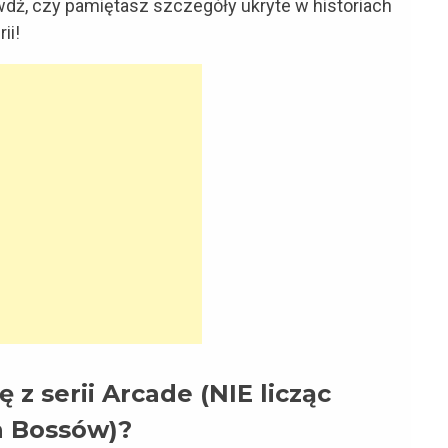
wdź, czy pamiętasz szczegóły ukryte w historiach
ii!
 z serii Arcade (NIE licząc
 Bossów)?