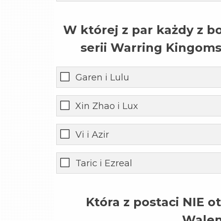
W której z par każdy z b
serii Warring Kingoms
Garen i Lulu
Xin Zhao i Lux
Vi i Azir
Taric i Ezreal
Która z postaci NIE ot
Walen