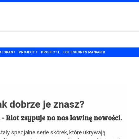
ALORANT
PROJECT F
PROJECT L
LOL ESPORTS MANAGER
ak dobrze je znasz?
e - Riot zsypuje na nas lawinę nowości.
ały specjalne serie skórek, które ukrywają