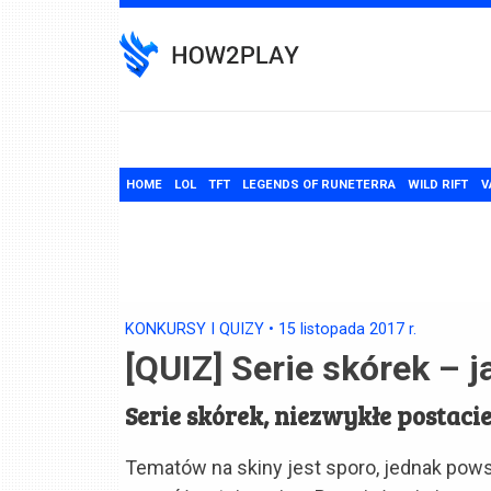
Skip
to
content
HOME
LOL
TFT
LEGENDS OF RUNETERRA
WILD RIFT
V
KONKURSY I QUIZY
•
15 listopada 2017
r.
[QUIZ] Serie skórek – j
Serie skórek, niezwykłe postaci
Tematów na skiny jest sporo, jednak powst