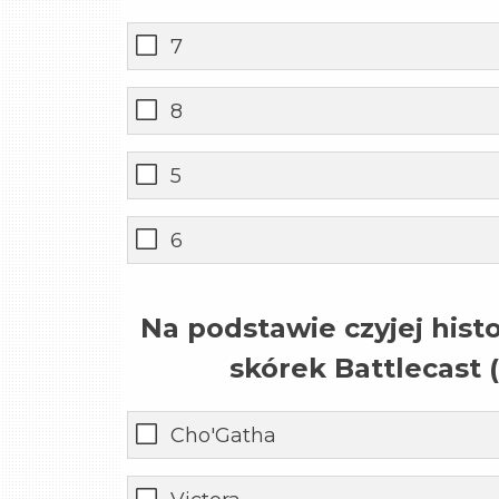
7
8
5
6
Na podstawie czyjej histo
skórek Battlecast
Cho'Gatha