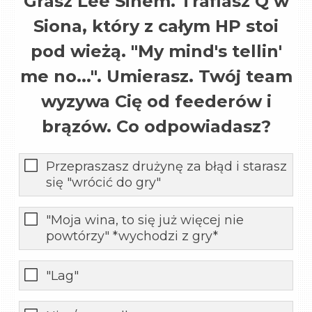
Grasz Lee Sinem. Trafiasz Q w
Siona, który z całym HP stoi
pod wieżą. "My mind's tellin'
me no...". Umierasz. Twój team
wyzywa Cię od feederów i
brązów. Co odpowiadasz?
Przepraszasz drużynę za błąd i starasz
się "wrócić do gry"
"Moja wina, to się już więcej nie
powtórzy" *wychodzi z gry*
"Lag"