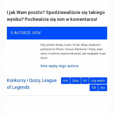
I jak Wam poszło? Spodziewaliście się takiego
wyniku? Pochwalcie się nim w komentarzu!
O AUTORZE: LYOV
Hej, jestem Kuba, mam 16 lat. Moje ulubione
postacie to Riven, Yasuo, Katarina i Irelia, więc
sami możecie wywnioskować, jak wygląda moje
życie.
Inne wpisy tego autora
Konkursy i Quizy
,
League
riot
Quiz
lol
czy warto
of Legends
Tilt
rito