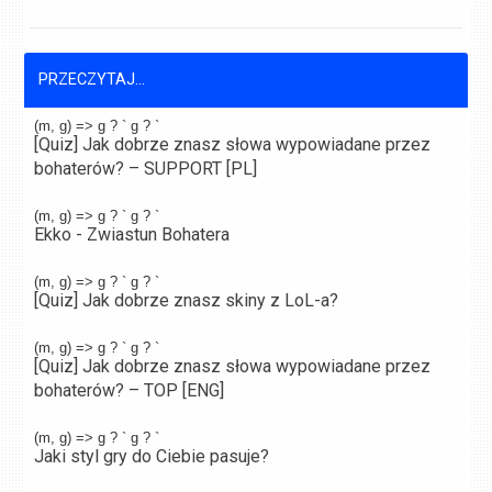
PRZECZYTAJ...
(m, g) => g ? `
g ? `
[Quiz] Jak dobrze znasz słowa wypowiadane przez
bohaterów? – SUPPORT [PL]
(m, g) => g ? `
g ? `
Ekko - Zwiastun Bohatera
(m, g) => g ? `
g ? `
[Quiz] Jak dobrze znasz skiny z LoL-a?
(m, g) => g ? `
g ? `
[Quiz] Jak dobrze znasz słowa wypowiadane przez
bohaterów? – TOP [ENG]
(m, g) => g ? `
g ? `
Jaki styl gry do Ciebie pasuje?