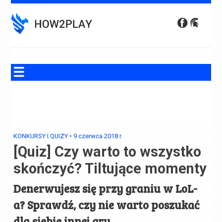
Skip
to
content
KONKURSY I QUIZY
•
9 czerwca 2018
r.
[Quiz] Czy warto to wszystko
skończyć? Tiltujące momenty
Denerwujesz się przy graniu w LoL-
a? Sprawdź, czy nie warto poszukać
dla siebie innej gry.