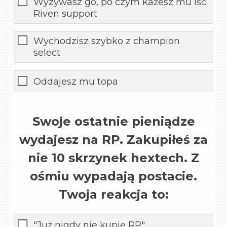
Wyzywasz go, po czym każesz mu iść
Riven support
Wychodzisz szybko z champion
select
Oddajesz mu topa
Swoje ostatnie pieniądze
wydajesz na RP. Zakupiłeś za
nie 10 skrzynek hextech. Z
ośmiu wypadają postacie.
Twoja reakcja to:
"Już nigdy nie kupię RP"