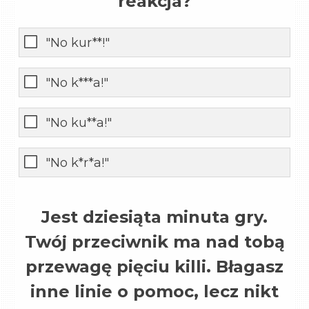
reakcja?
"No kur**!"
"No k***a!"
"No ku**a!"
"No k*r*a!"
Jest dziesiąta minuta gry.
Twój przeciwnik ma nad tobą
przewagę pięciu killi. Błagasz
inne linie o pomoc, lecz nikt