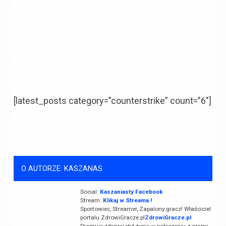
[latest_posts category=”counterstrike” count=”6″]
O AUTORZE: KASZANAS
Social:
Kaszaniasty Facebook
Stream:
Klikaj w Streama !
Sportowiec, Streamer, Zapalony gracz! Właściciel
portalu ZdrowiGracze.pl
ZdrowiGracze.pl