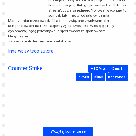
Promuję zdrowy styl życia w połączeniu z grami
komputerowymi, dlatego prowadzę tzw. "Fitness
Stream", gdzie za jednego "followa" wykonuję 10
pompek lub innego rodzaju ćwiczenia.
Mam zamiar przeprowadzić badania związane z wpływem gier
komputerowych na różne aspekty życia człowieka. W swojej pracy
dyplomowej będę porównywał e-sportowców ze sportowcami
klasycznymi.
Zapraszam do lektury moich artykułów!
Inne wpisy tego autora
Counter Strike
HTC Vive
Chris Le
skórki
skiny
Kaszanas
Wczytaj komentarze