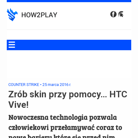
Skip
to
content
COUNTER STRIKE
•
25 marca 2016
r.
Zrób skin przy pomocy… HTC
Vive!
Nowoczesna technologia pozwala
człowiekowi przełamywać coraz to
nowe bariery które się przed nim