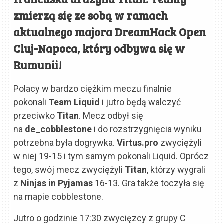
zmierzą się ze sobą w ramach
aktualnego majora
DreamHack Open
Cluj-Napoca
, który odbywa się w
Rumunii!
Polacy w bardzo ciężkim meczu finalnie
pokonali
Team Liquid
i jutro będą walczyć
przeciwko
Titan
. Mecz odbył się
na
de_cobblestone
i do rozstrzygnięcia wyniku
potrzebna była dogrywka.
Virtus.pro
zwyciężyli
w niej 19-15 i tym samym pokonali Liquid. Oprócz
tego, swój mecz zwyciężyli
Titan
, którzy wygrali
z
Ninjas in Pyjamas
16-13. Gra także toczyła się
na mapie cobblestone.
Jutro o godzinie 17:30 zwycięzcy z grupy C