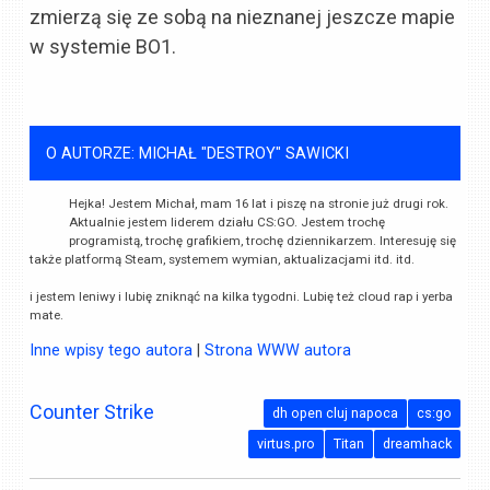
zmierzą się ze sobą na nieznanej jeszcze mapie
w systemie BO1.
O AUTORZE: MICHAŁ "DESTROY" SAWICKI
Hejka! Jestem Michał, mam 16 lat i piszę na stronie już drugi rok.
Aktualnie jestem liderem działu CS:GO. Jestem trochę
programistą, trochę grafikiem, trochę dziennikarzem. Interesuję się
także platformą Steam, systemem wymian, aktualizacjami itd. itd.
i jestem leniwy i lubię zniknąć na kilka tygodni. Lubię też cloud rap i yerba
mate.
Inne wpisy tego autora
|
Strona WWW autora
Counter Strike
dh open cluj napoca
cs:go
virtus.pro
Titan
dreamhack