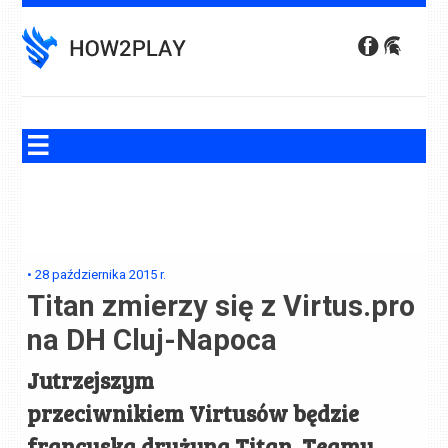
Skip
to
content
•
28 października 2015
r.
Titan zmierzy się z Virtus.pro
na DH Cluj-Napoca
Jutrzejszym
przeciwnikiem
Virtusów
będzie
francuska drużyna
Titan
. Teamy