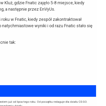
luż, gdzie Fnatic zajęło 5-8 miejsce, kiedy
g, a następnie przez EnVyUs.
roku w Fnatic, kiedy zespół zakontraktował
o natychmiastowe wyniki i od razu Fnatic stało się
cnie tak:
jestem już od lipca tego roku. Od początku redaguje dla działu CS:GO.
owadzeniu działu.