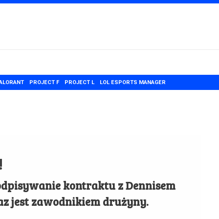
ALORANT
PROJECT F
PROJECT L
LOL ESPORTS MANAGER
!
 podpisywanie kontraktu z Dennisem
az jest zawodnikiem drużyny.