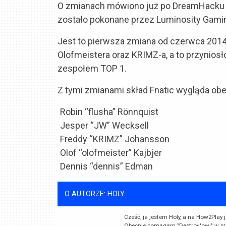
O zmianach mówiono już po DreamHacku w K
zostało pokonane przez Luminosity Gamin
Jest to pierwsza zmiana od czerwca 2014 
Olofmeistera oraz KRIMZ-a, a to przyniosł
zespołem TOP 1.
Z tymi zmianami skład Fnatic wygląda obe
Robin “flusha” Rönnquist
Jesper “JW” Wecksell
Freddy “KRIMZ” Johansson
Olof “olofmeister” Kajbjer
Dennis “dennis” Edman
O AUTORZE: HOLY
Cześć, ja jestem Holy, a na How2Play 
Obecnie pomagam "Destrov'owi" w pr