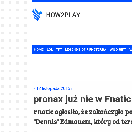
Skip
to
content
HOME
LOL
TFT
LEGENDS OF RUNETERRA
WILD RIFT
V
•
12 listopada 2015
r.
pronax już nie w Fnatic
Fnatic ogłosiło, że zakończyło
"Dennis" Edmanem, który od ter