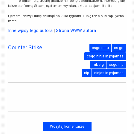
programistą, trochę grafikiem, trochę dziennikarzem. Interesuję się
także platformą Steam, systemem wymian, aktualizacjami itd. itd.
i jestem leniwy i lubię zniknąć na kilka tygodni. Lubię też cloud rap i yerba
mate.
Inne wpisy tego autora
|
Strona WWW autora
Counter Strike
csgo natu
cs:go
csgo ninja in pyjamas
friberg
csgo nip
nip
ninjas in pyjamas
Wczytaj komentarze