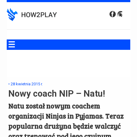
Skip
to
content
•
28 kwietnia 2015
r.
Nowy coach NIP – Natu!
Natu
został nowym coachem
organizacji
Ninjas in Pyjamas
. Teraz
popularna drużyna będzie walczyć
oraz trenować pod jego czujnym