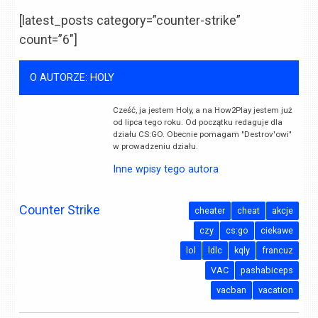
[latest_posts category=”counter-strike”
count=”6″]
O AUTORZE: HOLY
Cześć, ja jestem Holy, a na How2Play jestem już
od lipca tego roku. Od początku redaguje dla
działu CS:GO. Obecnie pomagam "Destrov'owi"
w prowadzeniu działu.
Inne wpisy tego autora
Counter Strike
cheater
cheat
akcje
czy
cs:go
ciekawe
lol
ldlc
kqly
francuz
VAC
pashabiceps
vacban
vacation