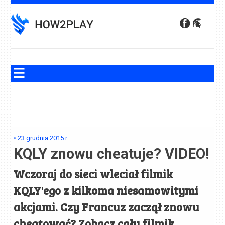
Skip
to
content
•
23 grudnia 2015
r.
KQLY znowu cheatuje? VIDEO!
Wczoraj do sieci wleciał filmik
KQLY'ego z kilkoma niesamowitymi
akcjami. Czy Francuz zaczął znowu
cheatować? Zobacz cały filmik.