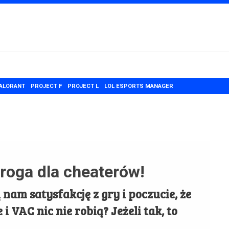
ALORANT
PROJECT F
PROJECT L
LOL ESPORTS MANAGER
roga dla cheaterów!
 nam satysfakcję z gry i poczucie, że
i VAC nic nie robią? Jeżeli tak, to