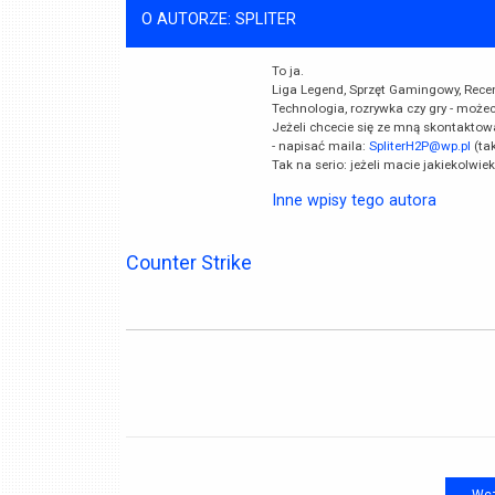
O AUTORZE: SPLITER
To ja.
Liga Legend, Sprzęt Gamingowy, Recenzj
Technologia, rozrywka czy gry - może
Jeżeli chcecie się ze mną skontaktow
- napisać maila:
SpliterH2P@wp.pl
(ta
Tak na serio: jeżeli macie jakiekolwie
Inne wpisy tego autora
Counter Strike
Wcz