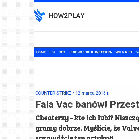
Skip
to
content
HOME
LOL
TFT
LEGENDS OF RUNETERRA
WILD RIFT
V
COUNTER STRIKE
•
12 marca 2016
r.
Fala Vac banów! Przest
Cheaterzy - kto ich lubi? Niszczą
gramy dobrze. Myślicie, że Valve 
sprawdźcie ten artykuł!