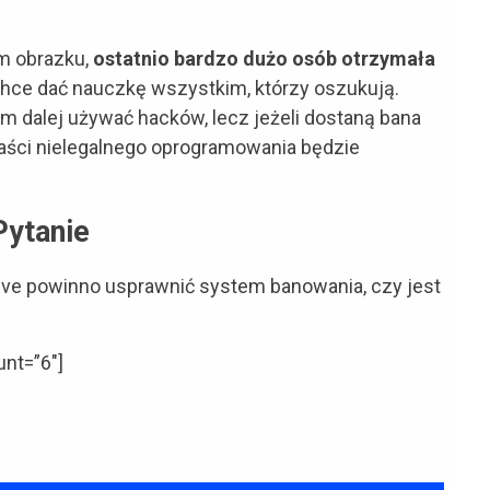
m obrazku,
ostatnio bardzo dużo osób otrzymała
 chce dać nauczkę wszystkim, którzy oszukują.
am dalej używać hacków, lecz jeżeli dostaną bana
maści nielegalnego oprogramowania będzie
Pytanie
lve powinno usprawnić system banowania, czy jest
unt=”6″]