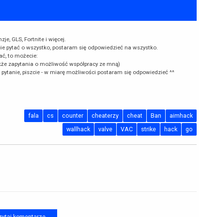
e, GLS, Fortnite i więcej.
cie pytać o wszystko, postaram się odpowiedzieć na wszystko.
ać, to możecie:
kże zapytania o możliwość współpracy ze mną)
k pytanie, piszcie - w miarę możliwości postaram się odpowiedzieć ^^
fala
cs
counter
cheaterzy
cheat
Ban
aimhack
wallhack
valve
VAC
strike
hack
go
ytaj komentarze