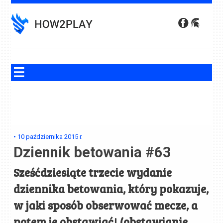
Skip
to
content
•
10 października 2015
r.
Dziennik betowania #63
Sześćdziesiąte trzecie wydanie
dziennika betowania, który pokazuje,
w jaki sposób obserwować mecze, a
potem je obstawiać! (obstawianie