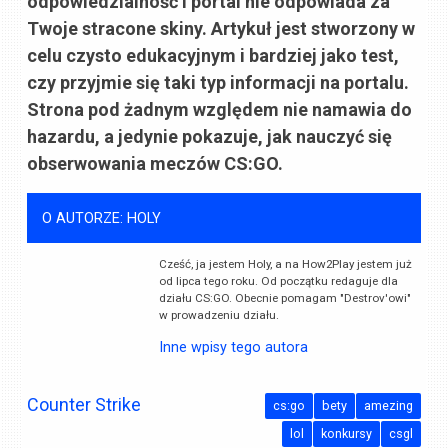
odpowiedzialność i portal nie odpowiada za
Twoje stracone skiny. Artykuł jest stworzony w
celu czysto edukacyjnym i bardziej jako test,
czy przyjmie się taki typ informacji na portalu.
Strona pod żadnym względem nie namawia do
hazardu, a jedynie pokazuje, jak nauczyć się
obserwowania meczów CS:GO.
O AUTORZE: HOLY
Cześć, ja jestem Holy, a na How2Play jestem już
od lipca tego roku. Od początku redaguje dla
działu CS:GO. Obecnie pomagam "Destrov'owi"
w prowadzeniu działu.
Inne wpisy tego autora
Counter Strike
cs:go
bety
amezing
lol
konkursy
csgl