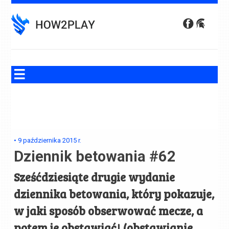
Skip
to
content
•
9 października 2015
r.
Dziennik betowania #62
Sześćdziesiąte drugie wydanie
dziennika betowania, który pokazuje,
w jaki sposób obserwować mecze, a
potem je obstawiać! (obstawianie