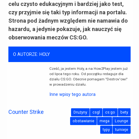
celu czysto edukacyjnym i bardziej jako test,
czy przyjmie się taki typ informacji na portalu.
Strona pod żadnym względem nie namawia do
hazardu, a jedynie pokazuje, jak nauczyć się
obserwowania meczów CS:GO.
O AUTORZE: HOLY
Cześć, ja jestem Holy, a na How2Play jestem już
od lipca tego roku. Od początku redaguje dla
działu CS:GO. Obecnie pomagam "Destrov'owi"
w prowadzeniu działu.
Inne wpisy tego autora
Counter Strike
Drużyny
csgl
cs:go
bety
obstawianie
mega
Lounge
typy
turnieje