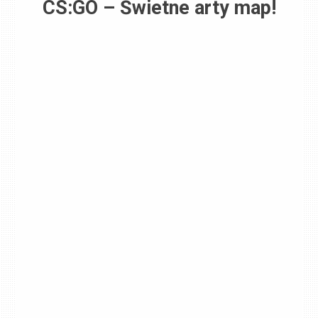
CS:GO – Świetne arty map!