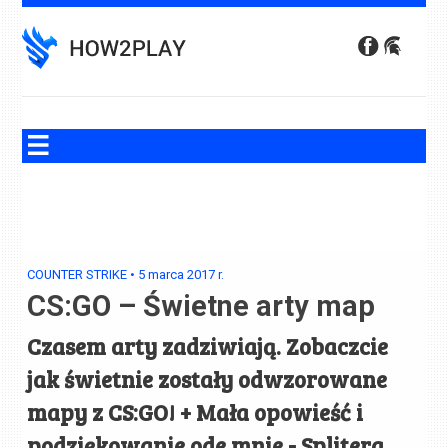
Skip
to
content
COUNTER STRIKE
•
5 marca 2017
r.
CS:GO – Świetne arty map
Czasem arty zadziwiają. Zobaczcie
jak świetnie zostały odwzorowane
mapy z CS:GO! + Mała opowieść i
podziękowanie ode mnie - Splitera.