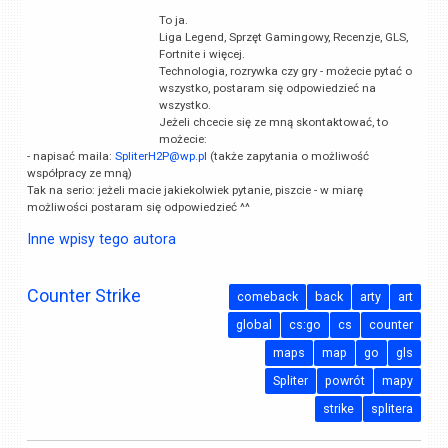
To ja.
Liga Legend, Sprzęt Gamingowy, Recenzje, GLS,
Fortnite i więcej.
Technologia, rozrywka czy gry - możecie pytać o
wszystko, postaram się odpowiedzieć na
wszystko.
Jeżeli chcecie się ze mną skontaktować, to
możecie:
- napisać maila:
SpliterH2P@wp.pl
(także zapytania o możliwość
współpracy ze mną)
Tak na serio: jeżeli macie jakiekolwiek pytanie, piszcie - w miarę
możliwości postaram się odpowiedzieć ^^
Inne wpisy tego autora
Counter Strike
comeback
back
arty
art
global
cs:go
cs
counter
maps
map
go
gls
Spliter
powrót
mapy
strike
splitera