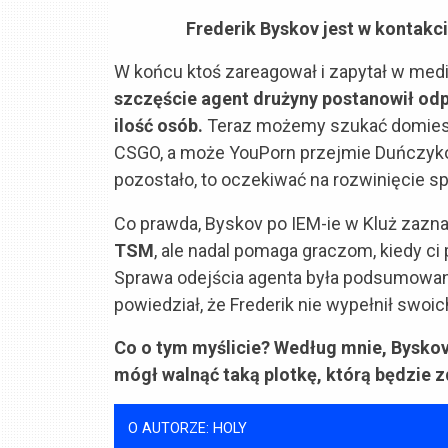
Frederik Byskov jest w kontakc
W końcu ktoś zareagował i zapytał w med
szczęście agent drużyny postanowił odp
ilość osób.
Teraz możemy szukać domiesze
CSGO, a może YouPorn przejmie Duńczykó
pozostało, to oczekiwać na rozwinięcie s
Co prawda, Byskov po IEM-ie w Kluż zazna
TSM
, ale nadal pomaga graczom, kiedy ci
Sprawa odejścia agenta była podsumowana
powiedział, że Frederik nie wypełnił swo
Co o tym myślicie? Według mnie, Byskov
mógł walnąć taką plotkę, którą będzie z
O AUTORZE: HOLY