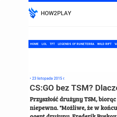
Skip
to
content
HOME
LOL
TFT
LEGENDS OF RUNETERRA
WILD RIFT
V
•
23 listopada 2015
r.
CS:GO bez TSM? Dlacz
Przyszłość drużyny TSM, biorąc
niepewna. "Możliwe, że w końc
agent drużyny, Frederik Byskov