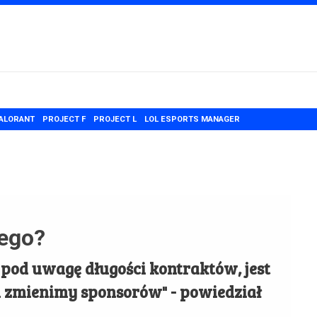
ALORANT
PROJECT F
PROJECT L
LOL ESPORTS MANAGER
ego?
 pod uwagę długości kontraktów, jest
u zmienimy sponsorów" - powiedział
.