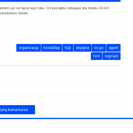
jestem już od lipca tego roku. Od początku redaguje dla działu CS:GO.
owadzeniu działu.
organizacja
how2play
h2p
drużyna
cs:go
agent
tsm
reginald
ytaj komentarze