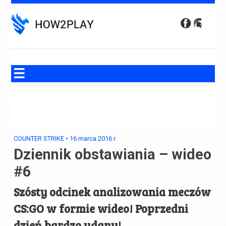
Skip
to
content
COUNTER STRIKE
•
16 marca 2016
r.
Dziennik obstawiania – wideo
#6
Szósty odcinek analizowania meczów
CS:GO w formie wideo! Poprzedni
dzień bardzo udany!