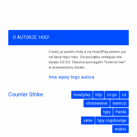
O AUTORZE: HOLY
Cześć, ja jestem Holy, a na How2Play jestem już
od lipca tego roku. Od początku redaguje dla
działu CS:GO. Obecnie pomagam "Destrov'owi"
w prowadzeniu działu.
Inne wpisy tego autora
Counter Strike
how2play
h2p
cs:go
cs
obstawianie
niemczi
typy
Panda
valve
typy csgolounge
wojtaz