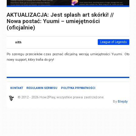
AKTUALIZACJA: Jest splash art skórki! //
Nowa postać: Yuumi – umiejętności
(oficjalnie)
nlth
League of Legends
Po szeregu przecieków czas poznać oficjalną wersję umiejętności Yuumi. Oto
nowy support, który trafia do gry!
KONTAKT
REGULAMIN SERWISU
POLITYKA PRYWATNOŚCI
© 2012 - 2026 How2Play, wszystkie prawa zastrzeżone.
By
Blejdy