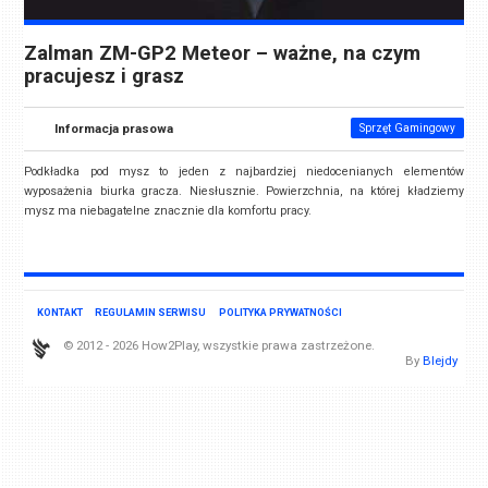
Zalman ZM-GP2 Meteor – ważne, na czym
pracujesz i grasz
Informacja prasowa
Sprzęt Gamingowy
Podkładka pod mysz to jeden z najbardziej niedocenianych elementów
wyposażenia biurka gracza. Niesłusznie. Powierzchnia, na której kładziemy
mysz ma niebagatelne znacznie dla komfortu pracy.
KONTAKT
REGULAMIN SERWISU
POLITYKA PRYWATNOŚCI
© 2012 - 2026 How2Play, wszystkie prawa zastrzeżone.
By
Blejdy