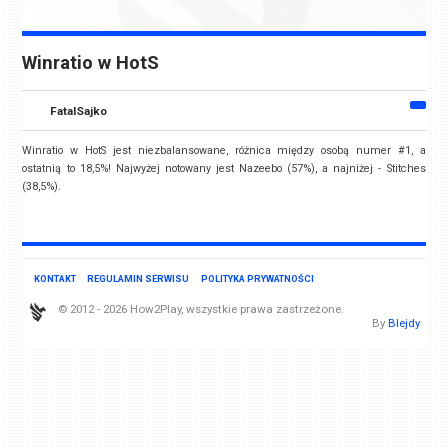
Winratio w HotS
FatalSajko
Winratio w HotS jest niezbalansowane, różnica między osobą numer #1, a
ostatnią to 18,5%! Najwyżej notowany jest Nazeebo (57%), a najniżej - Stitches
(38,5%).
KONTAKT
REGULAMIN SERWISU
POLITYKA PRYWATNOŚCI
© 2012 - 2026 How2Play, wszystkie prawa zastrzeżone.
By
Blejdy