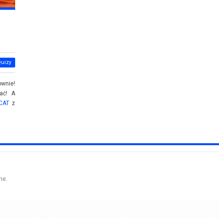
Quizy
wnie!
ać! A
CAT
z
ne.