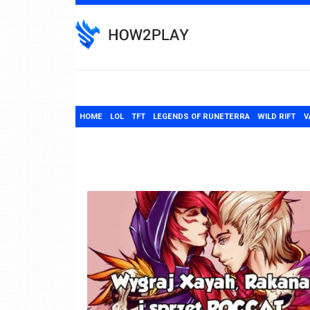
Skip
to
content
HOME
LOL
TFT
LEGENDS OF RUNETERRA
WILD RIFT
V